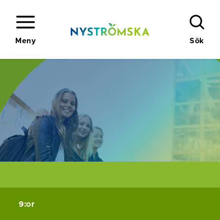
Meny
Sök
9:or