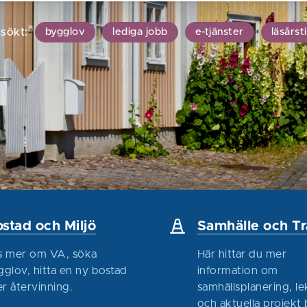
 sökt:
bygglov
lediga jobb
e-tjänster
läsårst
stad och Miljö
Samhälle och Tr
s mer om VA, söka
Här hittar du mer
gglov, hitta en ny bostad
information om
er återvinning.
samhällsplanering, le
och aktuella projekt