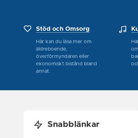
Stöd och Omsorg
Ku
Här kan du läsa mer om
Hä
äldreboende,
om
överförmyndaren eller
ba
ekonomiskt bistånd bland
oc
annat.
i Facebook-flödet
i Facebook-flödet
Snabblänkar