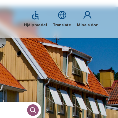
Hjälpmedel
Translate
Mina sidor
SÖK