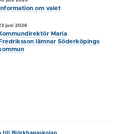
30 juni 2026
Information om valet
23 juni 2026
Kommundirektör Maria
Fredriksson lämnar Söderköpings
kommun
m till Björkhagaskolan