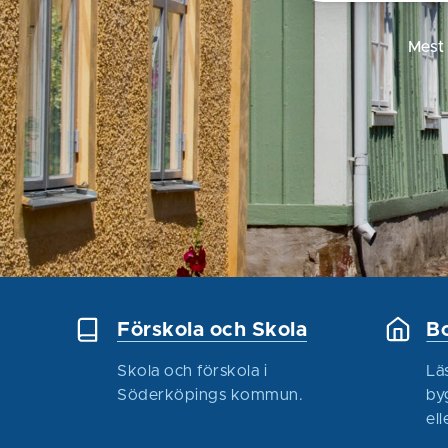
Mest
Förskola och Skola
Bo
Skola och förskola i
Lä
Söderköpings kommun.
by
ell