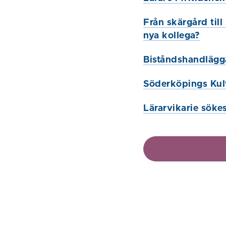
Från skärgård till
nya kollega?
Biståndshandlägg
Söderköpings Kult
Lärarvikarie söke