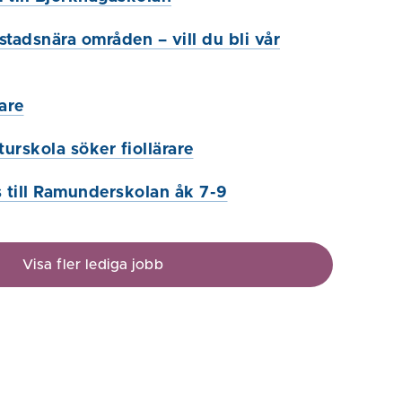
 stadsnära områden – vill du bli vår
are
urskola söker fiollärare
s till Ramunderskolan åk 7-9
Visa fler lediga jobb