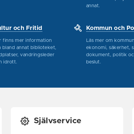
annat.
ltur och Fritid
Kommun och Pol
r finns mer information
Läs mer om kommun
 bland annat biblioteket,
ekonomi, säkerhet, 
dplatser, vandringsleder
dokument, politik o
h idrott.
beslut.
Självservice