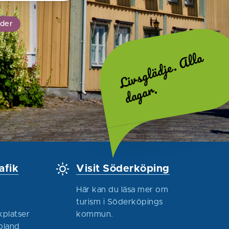
ider
L
i
v
s
g
l
ä
d
j
e
.
A
l
l
a
d
a
g
a
r
.
afik
Visit Söderköping
Här kan du läsa mer om
turism i Söderköpings
kplatser
kommun.
 bland