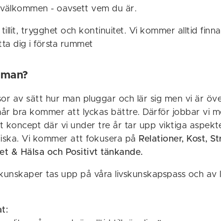
 välkommen - oavsett vem du är.
 tillit, trygghet och kontinuitet. Vi kommer alltid finn
tta dig i första rummet
 man?
sor av sätt hur man pluggar och lär sig men vi är öv
år bra kommer att lyckas bättre. Därför jobbar vi 
t koncept där vi under tre år tar upp viktiga aspekt
iska. Vi kommer att fokusera på
Relationer, Kost, S
tet & Hälsa och Positivt tänkande.
kunskaper tas upp på våra livskunskapspass och av lä
t: