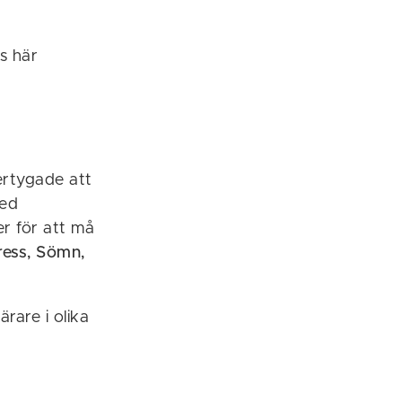
as här
ertygade att
med
er för att må
tress, Sömn,
rare i olika