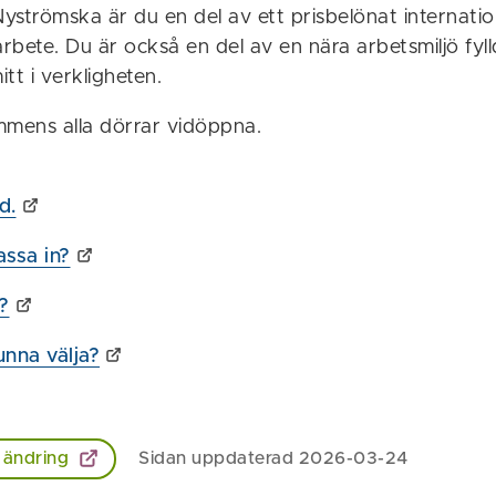
yströmska är du en del av ett prisbelönat internatio
arbete. Du är också en del av en nära arbetsmiljö fyl
tt i verkligheten.
mmens alla dörrar vidöppna.
d.
assa in?
?
unna välja?
 ändring
Sidan uppdaterad 2026-03-24