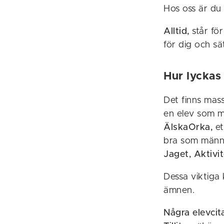
Hos oss är du
Alltid,
står för
för dig och sä
Hur lyckas
Det finns mas
en elev som m
ÄlskaOrka,
et
bra som männ
Jaget, Aktivi
Dessa viktiga 
ämnen.
Några elevcita