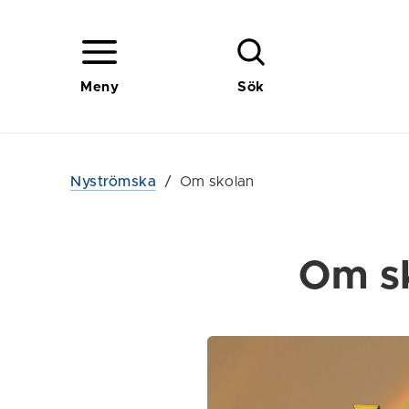
Meny
Sök
Nyströmska
/
Om skolan
Om s