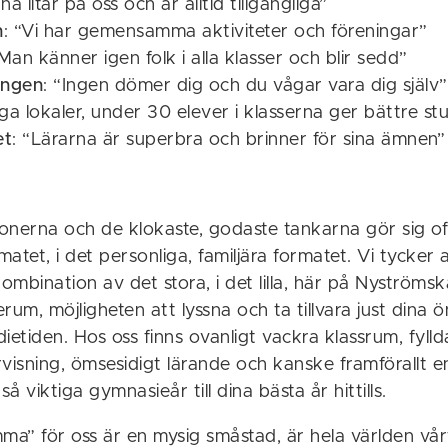
na litar på oss och är alltid tillgängliga”
n
: “Vi har gemensamma aktiviteter och föreningar”
“Man känner igen folk i alla klasser och blir sedd”
ingen
: “Ingen dömer dig och du vågar vara dig själv”
iga lokaler, under 30 elever i klasserna ger bättre st
et
: “Lärarna är superbra och brinner för sina ämnen”
ionerna och de klokaste, godaste tankarna gör sig oft
matet, i det personliga, familjära formatet. Vi tycker a
kombination av det stora, i det lilla, här på Nyströms
terum, möjligheten att lyssna och ta tillvara just dina
ietiden. Hos oss finns ovanligt vackra klassrum, fyll
isning, ömsesidigt lärande och kanske framförallt en
så viktiga gymnasieår till dina bästa år hittills.
ma” för oss är en mysig småstad, är hela världen vå