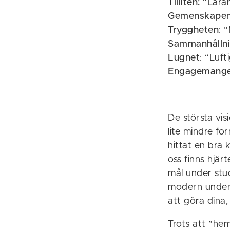
Tilliten:
“Lärar
Gemenskape
Tryggheten
: 
Sammanhålln
Lugnet
: “Luft
Engagemang
De största vis
lite mindre for
hittat en bra 
oss finns hjär
mål under stud
modern underv
att göra dina, 
Trots att ”hem