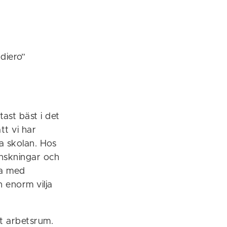
udiero”
ast bäst i det
tt vi har
ka skolan. Hos
 önskningar och
da med
 enorm vilja
rt arbetsrum.