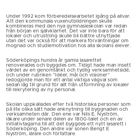
Under 1992 kom förberedelsearbetet igång på allvar.
Att den kommunala vuxenutbildningen skulle
kombineras med den nya gymnasieskolan var redan
från början en självklarhet. Det var inte bara för att
lokaler och utrustning skulle bli bättre utnyttjade
utan det var också för att markera förväntningar om
mognad och studiemotivation hos alla skolans elever.
Söderköpings hundra år gamla lasarettet
renoverades och byggdes om. Tidigt hade man insett
värdet av en genomtänkt och tydlig verksamhetsidé,
och under rubriken ”Idéer, mål och visioner”
redogjorde man för ett antal viktiga vägval som
sedan låg till grund för allt från utformning av lokaler
till rekrytering av ny personal.
Skolan uppkallades efter två historiska personer som
på lite olika sätt hade anknytning till byggnaden och
verksamheten där. Den ene var Nils E. Nyström,
läkare under senare delen av 1800-talet och en av
initiativtagarna till att det byggdes ett nytt lasarett i
Söderköping. Den andre var sonen Bengt E
Nyström, lärare och författare.