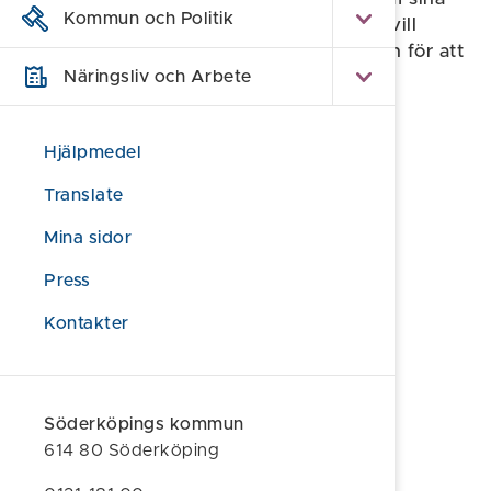
Kommun och Politik
respektive ansvarsområden. Om du inte vill
använda kommunens visselblåsarfunktion för att
rapportera om missförhållanden kan du
Näringsliv och Arbete
rapportera via dessa externa
rapporteringskanaler.
Hjälpmedel
Arbetsmiljöverket
Translate
Boverket
Mina sidor
Elsäkerhetsverket
Press
Kontakter
Ekobrottsmyndigheten
Fastighetsmäklarinspektionen
Finansinspektionen
Söderköpings kommun
614 80 Söderköping
Folkhälsomyndigheten