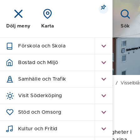
Meny
Sök
Dölj meny
Karta
Förskola och Skola
Demokrati och
inflytande
Bostad och Miljö
Samhälle och Trafik
Hem
/
Demokrati & Inflytande
/
Visselblåsning
/
Visselblå
Visit Söderköping
Visselblås via statliga
Stöd och Omsorg
myndigheter
Kultur och Fritid
Regeringen har gett gett ett antal myndigheter i
uppdrag att ta emot visselblåsningar inom sina