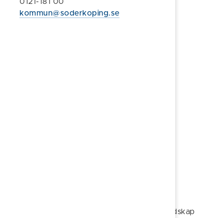
0121-181 00
Havs- och vattenmyndigheten
kommun@soderkoping.se
Integritetsskyddsmyndigheten
Inspektionen för strategiska produkter
Inspektionen för vård och omsorg
Kemikalieinspektionen
Konsumentverket
Konkurrensverket
Livsmedelsverket
Läkemedelsverket
Länsstyrelserna
Myndigheten för samhällsskydd och beredskap