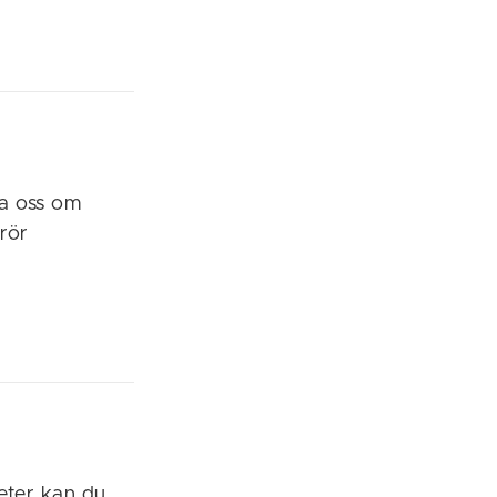
la oss om
rör
eter kan du