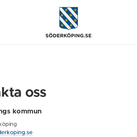
kta oss
ings kommun
köping
rkoping.se