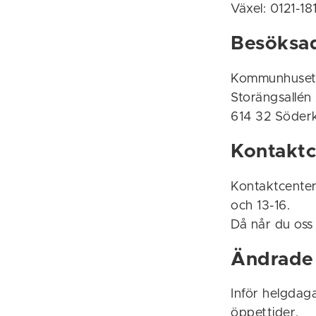
Växel: 0121-18
Besöksa
Kommunhuse
Storängsallén
614 32 Söder
Kontaktc
Kontaktcenter
och 13-16.
Då når du oss
Ändrade 
Inför helgdaga
öppettider.