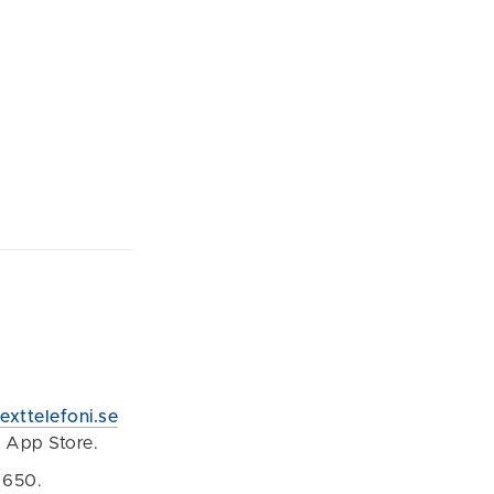
xttelefoni.se
h App Store.
 650.