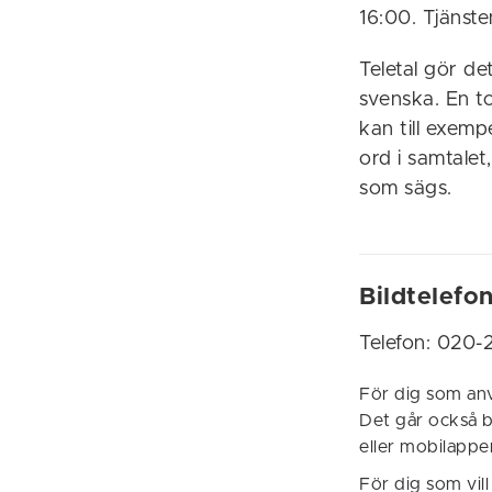
16:00. Tjänste
Teletal gör de
svenska. En to
kan till exemp
ord i samtalet
som sägs.
Bildtelefon
Telefon: 020-
För dig som an
Det går också 
eller mobilappe
För dig som vil