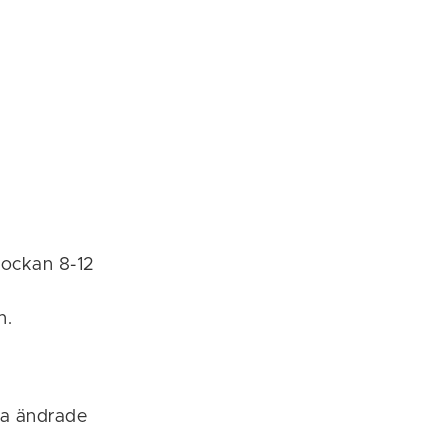
lockan 8-12
n.
 ha ändrade