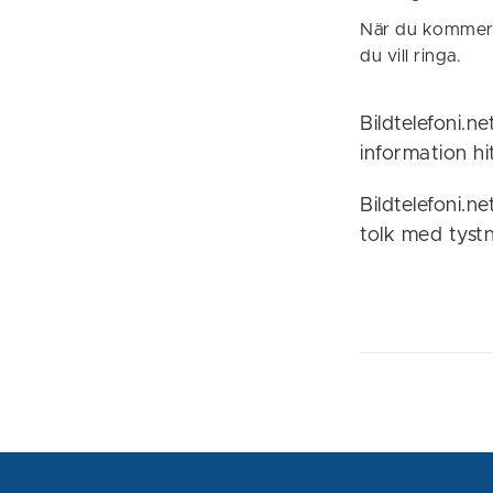
När du kommer f
du vill ringa.
Bildtelefoni.n
information h
Bildtelefoni.n
tolk med tystn