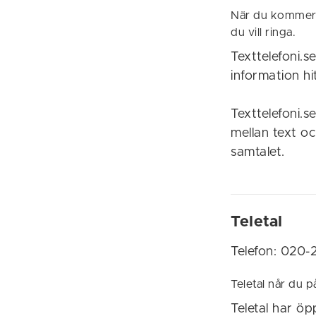
När du kommer f
du vill ringa.
Texttelefoni.s
information h
Texttelefoni.s
mellan text oc
samtalet.
Teletal
Telefon: 020-2
Teletal når du p
Teletal har ö