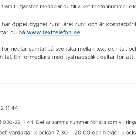
ram till tjänsten meddelar du till vilket telefonnummer ell
e har öppet dygnet runt, året runt och är kostnadsfri
ittar du på
www.texttelefoni.se
.
e förmedlar samtal på svenska mellan text och tal, o
h tal. En förmedlare med tystnadsplikt deltar för att
2 11 44
å 020-22 11 44. Det är samma nummer för alla som vill ringa 
ppet vardagar klockan 7:30 – 20:00 och helger klock