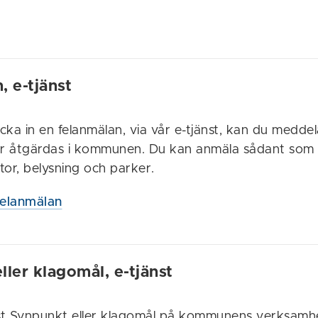
, e-tjänst
cka in en felanmälan, via vår e-tjänst, kan du medde
r åtgärdas i kommunen. Du kan anmäla sådant som 
tor, belysning och parker.
Felanmälan
ller klagomål, e-tjänst
nst Synpunkt eller klagomål på kommunens verksamh