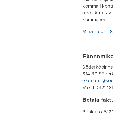
komma i kontak
utveckling av
kommunen.
Mina sidor -
Ekonomiko
Söderköping
614 80 Söder
ekonomi@sod
Växel: 0121-18
Betala fakt
Bankgiro: 51