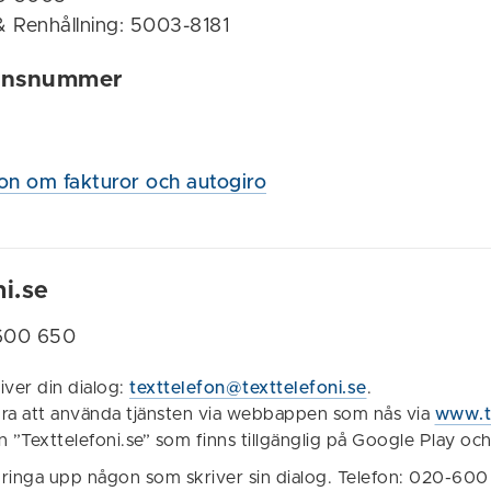
 Renhållning: 5003-8181
ionsnummer
on om fakturor och autogiro
ni.se
-600 650
iver din dialog:
texttelefon@texttelefoni.se
.
bra att använda tjänsten via webbappen som nås via
www.te
n ”Texttelefoni.se” som finns tillgänglig på Google Play oc
l ringa upp någon som skriver sin dialog. Telefon: 020-600