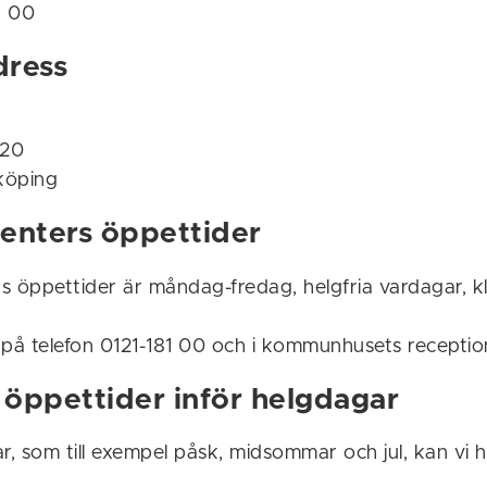
1 00
dress
t
 20
köping
enters öppettider
s öppettider är måndag-fredag, helgfria vardagar, k
 på telefon 0121-181 00 och i kommunhusets receptio
öppettider inför helgdagar
r, som till exempel påsk, midsommar och jul, kan vi