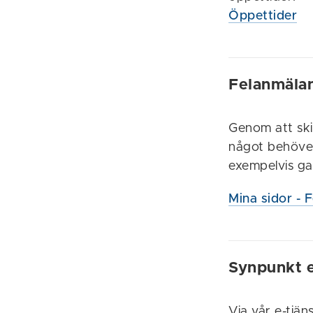
Öppettider
Felanmälan
Genom att ski
något behöve
exempelvis ga
Mina sidor - 
Synpunkt e
Via vår e-tjä