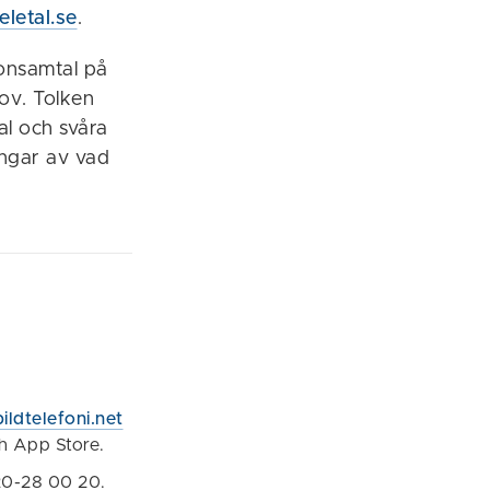
letal.se
.
fonsamtal på
ov. Tolken
al och svåra
ingar av vad
ldtelefoni.net
ch App Store.
020-28 00 20.