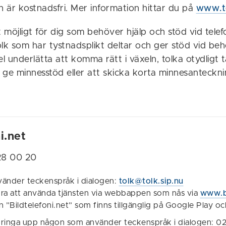
n är kostnadsfri. Mer information hittar du på
www.te
t möjligt för dig som behöver hjälp och stöd vid tele
lk som har tystnadsplikt deltar och ger stöd vid beh
el underlätta att komma rätt i växeln, tolka otydligt t
, ge minnesstöd eller att skicka korta minnesanteckn
i.net
28 00 20
vänder teckenspråk i dialogen:
tolk@tolk.sip.nu
bra att använda tjänsten via webbappen som nås via
www.bi
n ”Bildtelefoni.net” som finns tillgänglig på Google Play o
l ringa upp någon som använder teckenspråk i dialogen: 