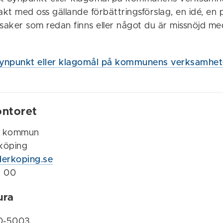
t med oss gällande förbättringsförslag, en idé, en p
 saker som redan finns eller något du är missnöjd me
 Synpunkt eller klagomål på kommunens verksamhet
ntoret
s kommun
köping
erkoping.se
1 00
ura
20-5003