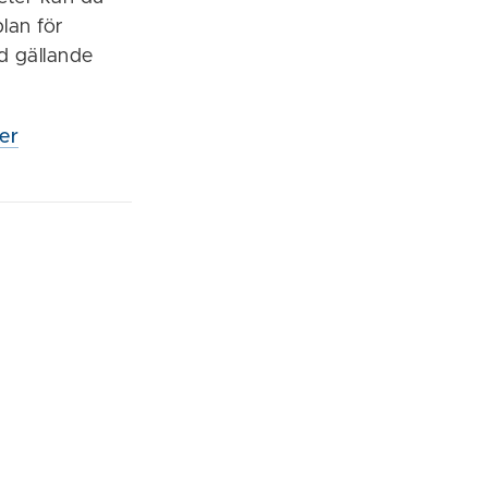
lan för
d gällande
er