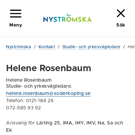
Meny
Sök
Nyströmska
/
Kontakt
/
Studie- och yrkesvägledare
/
He
Helene Rosenbaum
Helene Rosenbaum
Studie- och yrkesvägledare.
helene.rosenbaum@soderkoping.se
Telefon: 0121-184 26
072-585 93 92
Ansvarig för
Lärling 25,
IMA, IMY, IMV, Na, Sa och
Ek