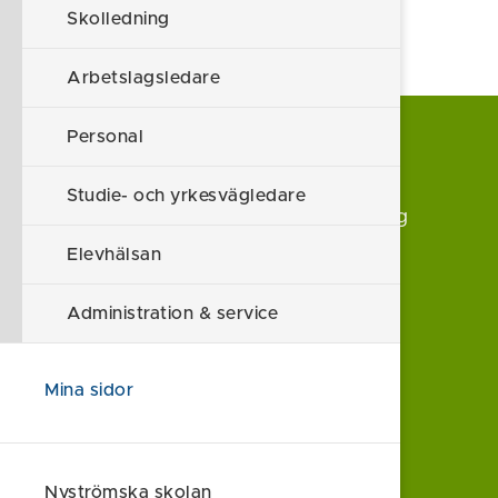
Skolledning
Arbetslagsledare
Personal
Nyströmska skolan
Studie- och yrkesvägledare
Östra Rydsvägen 8, 614 32 Söderköping
Elevhälsan
nystromska@soderkoping.se
Administration & service
Om webbplatsen
Mina sidor
Kontakt
Sociala medier
Nyströmska skolan