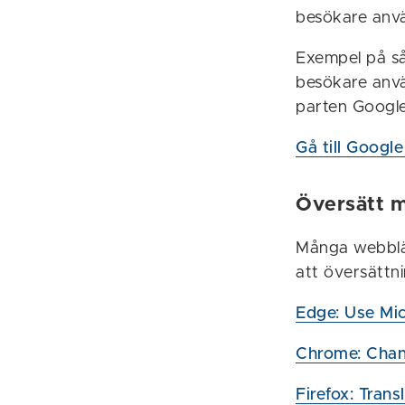
besökare använ
Exempel på så
besökare anvä
parten Google
Gå till Google 
Översätt m
Många webbläs
att översättni
Edge: Use Mic
Chrome: Chan
Firefox: Tran