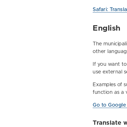
Safari: Transl
English
The municipali
other languag
If you want t
use external s
Examples of s
function as a 
Go to Google T
Translate 