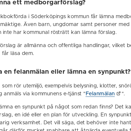
mna ett medborgarförslag?
olkbokförda i Söderköpings kommun får lämna medb
llmäktige. Även barn, ungdomar samt personer med
inte har kommunal rösträtt kan lämna förslag.
örslag är allmänna och offentliga handlingar, vilket 
 får läsa dem.
ra en felanmälan eller lämna en synpunkt?
r som rör utemiljö, exempelvis belysning, klotter, snör
ng anmäls via kommunens e-tjänst "
Felanmälan
".
et lämna en synpunkt på något som redan finns? Det ka
rslag, en idé eller en plan för utveckling. En synpunk
arig verksamhet. Det vill säga, det behöver inte han
 går därför mycket snabbare att åtgärda eventuella fel