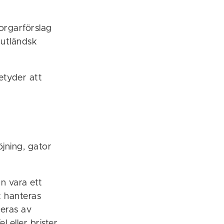
orgarförslag
 utländsk
betyder att
öjning, gator
n vara ett
t hanteras
teras av
 eller brister