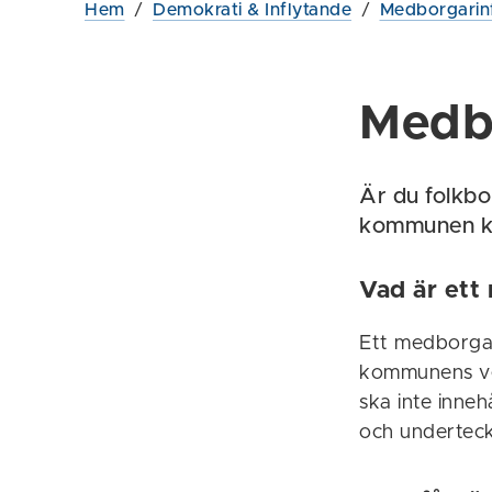
Hem
/
Demokrati & Inflytande
/
Medborgarin
Medb
Är du folkb
kommunen ka
Vad är ett
Ett medborgar
kommunens ver
ska inte inneh
och underteck