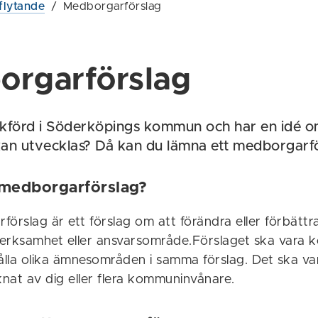
flytande
/
Medborgarförslag
orgarförslag
okförd i Söderköpings kommun och har en idé o
n utvecklas? Då kan du lämna ett medborgarfö
 medborgarförslag?
förslag är ett förslag om att förändra eller förbätt
ksamhet eller ansvarsområde.Förslaget ska vara k
ålla olika ämnesområden i samma förslag. Det ska vara
nat av dig eller flera kommuninvånare.