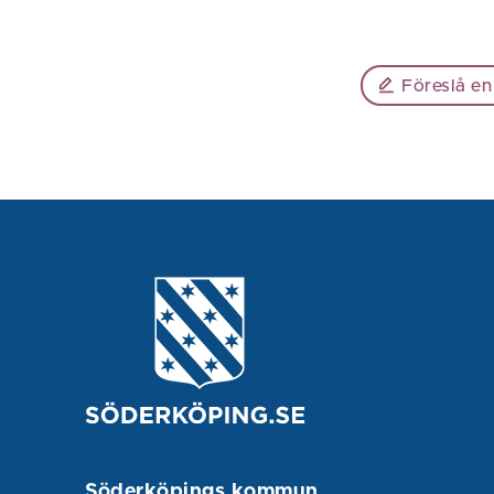
Föreslå en
Söderköpings kommun