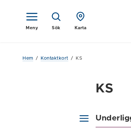
Meny
Sök
Karta
Hem
/
Kontaktkort
/
KS
KS
Underlig