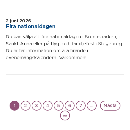
2 juni 2026
Fira nationaldagen
Du kan välja att fira nationaldagen i Brunnsparken, i
Sankt Anna eller på flyg- och familjefest i Stegeborg.
Du hittar information om alla firande i
evenemangskalendern. Välkommen!
1
2
3
4
5
6
7
…
Nästa
»»