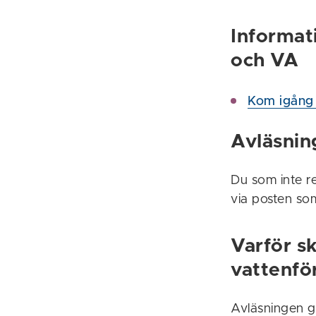
Informat
och VA
Kom igång
Avläsnin
Du som inte r
via posten som
Varför sk
vattenfö
Avläsningen g