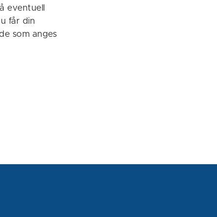
å eventuell
u får din
ade som anges