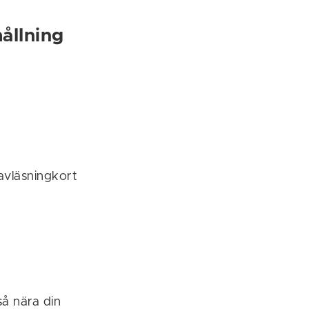
ållning
avläsningkort
så nära din