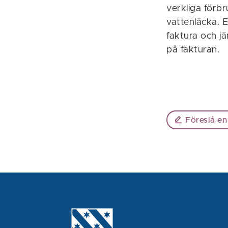
verkliga förbr
vattenläcka. E
faktura och j
på fakturan.
Föreslå en