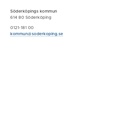
- Vi ser att i
säger enhetsc
Söderköpings kommun
614 80 Söderköping
är delaktig i
har provat dig
0121-181 00
smidig teknik 
kommun@soderkoping.se
- Efter somma
inom alla hem
Mer info
Digitala h
Du kan även