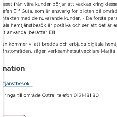
ntresset från våra kunder börjar att väckas kring des
hefen Elif Guta, som är ansvarig för piloten på områ
 kontakten med de nuvarande kunder. - De första pe
itala hemtjänstbesök är positiva och ser att det är 
att använda, berättar Elif.
ren kommer vi att bredda och erbjuda digitala hemt
tjänstområden, säger verksamhetsutvecklare Marita
rmation
emtjänstbesök
 ringa till område Östra, telefon 0121-181 80