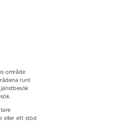
ens område
mrådena runt
tjänstbesök
esök.
rtare
 eller ett stöd