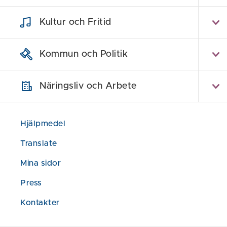
Hem
/
Nyheter
/
Digitalt hemtjänstbesök
Kultur och Fritid
Digit
Kommun och Politik
Näringsliv och Arbete
Publicerad den 
Under våren o
Hjälpmedel
Östra i Söder
Translate
Husby backe s
via ett videos
Mina sidor
Press
En erfaren un
trygghetsbesök
Kontakter
kring något a