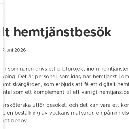
alt hemtjänstbesök
15 juni 2026
ch sommaren drivs ett pilotprojekt inom hemtjänst
köping. Det är personer som idag har hemtjänst i o
amt skärgården, som erbjuds att få ett digitalt hem
amtal som ett komplement till ett vanligt hemtjänstb
dersköterska utför besöket, och det kan vara ett ko
, en beställning av veckans matvaror, en påminnelse
nnat behov.