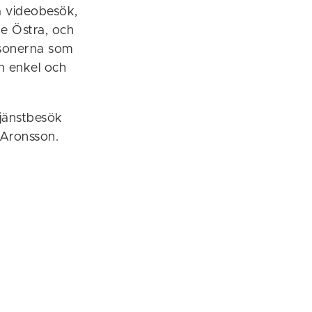
sa videobesök,
de Östra, och
rsonerna som
en enkel och
jänstbesök
 Aronsson.