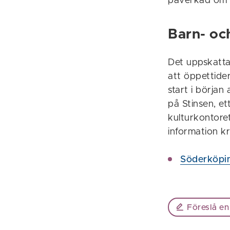
påverkad om vi
Barn- och
Det uppskatta
att öppettider
start i början 
på Stinsen, e
kulturkontoret
information kr
Söderköpin
Föreslå en