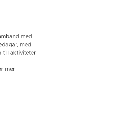
 samband med
fredagar, med
ill aktiviteter
ör mer