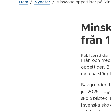
Hem
/
Nyheter
/
Minskade öppettider på Stin
Minsk
från 
Publicerad de
Från och med d
öppettider. Bi
men ha stängt
Bakgrunden til
juli 2025. Lage
skolbibliotek
i svenska skol