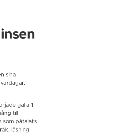
tinsen
en sina
 vardagar,
rjade gälla 1
ång till
s som påtalats
råk, läsning