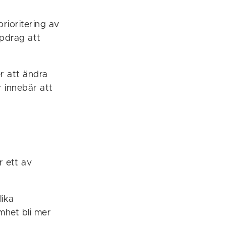
ioritering av
ppdrag att
r att ändra
r innebär att
r ett av
lika
mhet bli mer