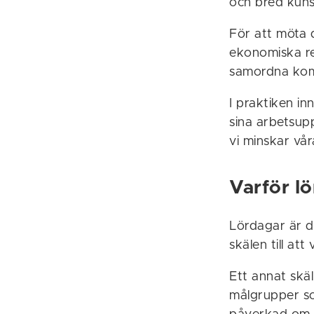
och bred kun
För att möta 
ekonomiska re
samordna komm
I praktiken i
sina arbetsupp
vi minskar vår
Varför l
Lördagar är d
skälen till att
Ett annat skäl
målgrupper so