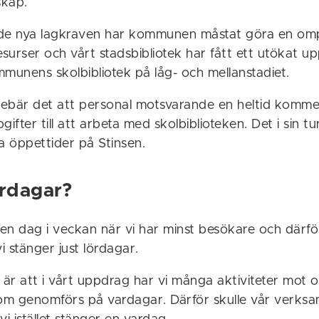
skap.
de nya lagkraven har kommunen måstat göra en ompr
surser och vårt stadsbibliotek har fått ett utökat u
unens skolbibliotek på låg- och mellanstadiet.
nnebär det att personal motsvarande en heltid komme
gifter till att arbeta med skolbiblioteken. Det i sin tu
a öppettider på Stinsen.
ördagar?
en dag i veckan när vi har minst besökare och därfö
 vi stänger just lördagar.
 är att i vårt uppdrag har vi många aktiviteter mot o
m genomförs på vardagar. Därför skulle vår verksa