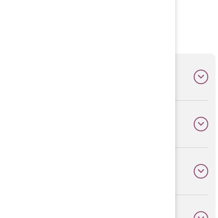
Stort och litet!
Allhallen = möjligheter
NAIF
Körkortsbidrag