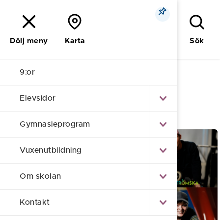
Meny
Sök
Dölj meny
Karta
9:or
Nyströmska
/
9:or
Elevsidor
9:or
Gymnasieprogram
Vuxenutbildning
Om skolan
Kontakt