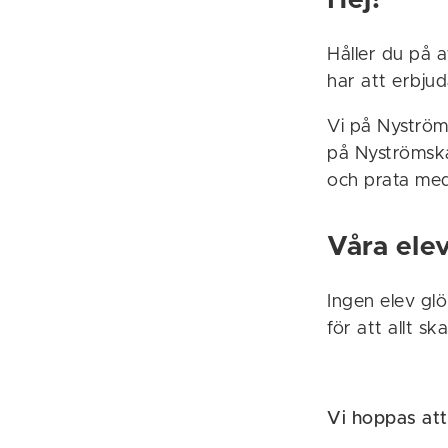
Hej!
Håller du på a
har att erbjud
Vi på Nyström
på Nyströmska 
och prata me
Våra ele
Ingen elev gl
för att allt s
Vi hoppas att 