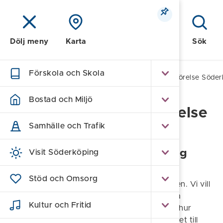
Meny
Sök
Dölj meny
Karta
Förskola och Skola
Hem
/
Om webbplatsen
/
Tillgänglighetsredogörelse Söder
Bostad och Miljö
Tillgänglighetsredogörelse
Samhälle och Trafik
Söderköping Play
Tillgänglighet för Söderköping
Visit Söderköping
Play
Stöd och Omsorg
Quickchannel står bakom den här plattformen. Vi vill
att så många som möjligt ska kunna använda
Kultur och Fritid
plattformen. Det här dokumentet beskriver hur
Quickchannel uppfyller lagen om tillgänglighet till