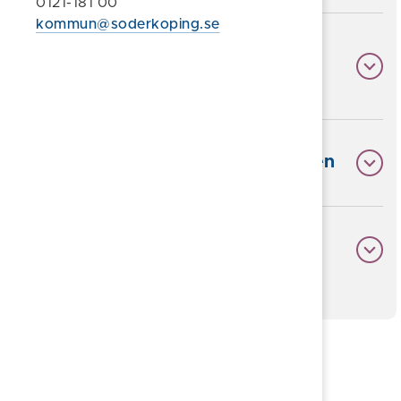
0121-181 00
kommun@soderkoping.se
Teknisk information om
webbplatsens tillgänglighet
Innehåll som inte omfattas av lagen
Hur vi testat webbplatsen
Föreslå en ändring