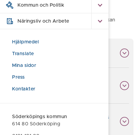
Kommun och Politik
digital offentlig service, eventuella
kända tillgänglighetsproblem och hur du kan
rapportera brister till Quickchannel så att vi kan
Näringsliv och Arbete
åtgärda dem.
Hjälpmedel
Hur tillgänglig är webbplatsen?
Translate
Mina sidor
Press
Vad kan du göra om du inte kan
använda delar av webbplatsen?
Kontakter
Rapportera brister i webbplatsens
Söderköpings kommun
614 80 Söderköping
tillgänglighet