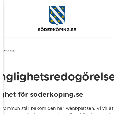
görelse
änglighetsredogörels
lighet för soderkoping.se
kommun står bakom den här webbplatsen. Vi vill a