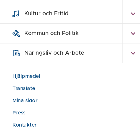
som möjligt s
soderkoping.se 
Kultur och Fritid
eventuella kän
så att vi kan
Kommun och Politik
Näringsliv och Arbete
Hur tillgä
Hjälpmedel
Vad kan du
Translate
delar av w
Mina sidor
Press
Rapportera
tillgänglig
Kontakter