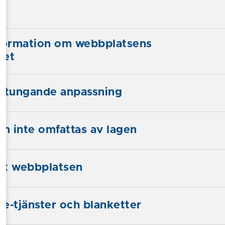
nformation om webbplatsens
het
betungande anpassning
om inte omfattas av lagen
tat webbplatsen
, e-tjänster och blanketter