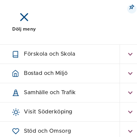
Dölj meny
Meny
Sök
Karta
Förskola och Skola
Hem
/
Om webbplatsen
/
Tillgänglighetsredo
Bostad och Miljö
Tillg
Samhälle och Trafik
Visit Söderköping
Tillgäng
Söderköpings 
Stöd och Omsorg