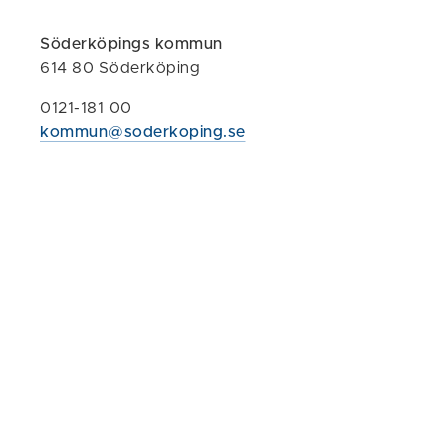
Tillsyn
Söderköpings kommun
614 80 Söderköping
Teknisk i
0121-181 00
tillgänglig
kommun@soderkoping.se
Oskäligt 
Innehåll s
Hur vi tes
Mina sidor