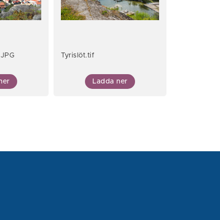
.JPG
Tyrislöt.tif
ner
Ladda ner