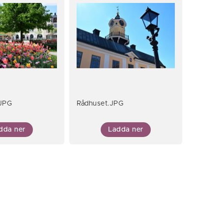
.JPG
Rådhuset.JPG
dda ner
Ladda ner