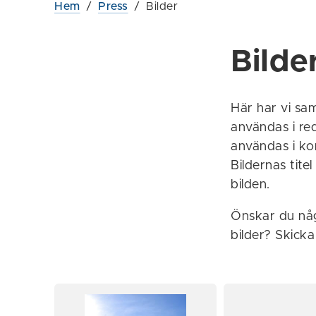
Hem
/
Press
/
Bilder
Bilde
Här har vi sam
användas i re
användas i ko
Bildernas tite
bilden.
Önskar du någo
bilder? Skicka 