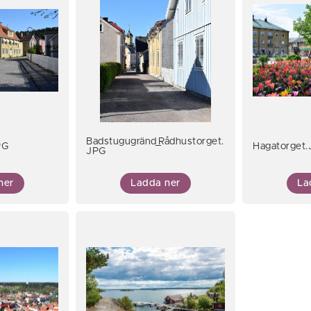
Badstugugränd_Rådhustorget.
PG
Hagatorget
JPG
ner
Ladda ner
La