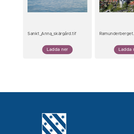
Sankt_Anna_skärgård.tif
Ramunderberget
Ladda ner
Ladda 