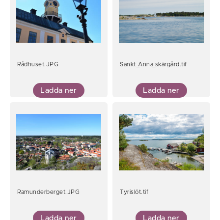
Rådhuset.JPG
Sankt_Anna_skärgård.tif
Ladda ner
Ladda ner
Ramunderberget.JPG
Tyrislöt.tif
Ladda ner
Ladda ner