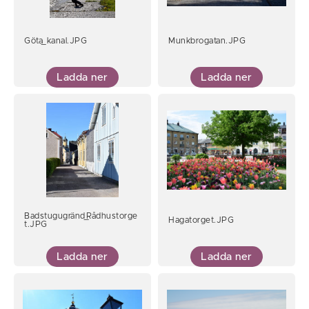
Göta_kanal.JPG
Munkbrogatan.JPG
Ladda ner
Ladda ner
Badstugugränd_Rådhustorge
Hagatorget.JPG
t.JPG
Ladda ner
Ladda ner