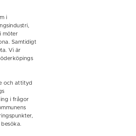
m i
ngsindustri,
i möter
ona. Samtidigt
ta. Vi är
Söderköpings
 och attityd
gs
ing i frågor
 kommunens
ringspunkter,
t besöka.