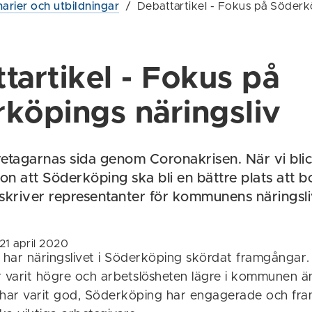
arier och utbildningar
/
Debattartikel - Fokus på Söderkö
tartikel - Fokus på
köpings näringsliv
öretagarnas sida genom Coronakrisen. När vi bli
on att Söderköping ska bli en bättre plats att b
skriver representanter för kommunens näringsli
21 april 2020
r har näringslivet i Söderköping skördat framgångar
 varit högre och arbetslösheten lägre i kommunen än r
har varit god, Söderköping har engagerade och fr