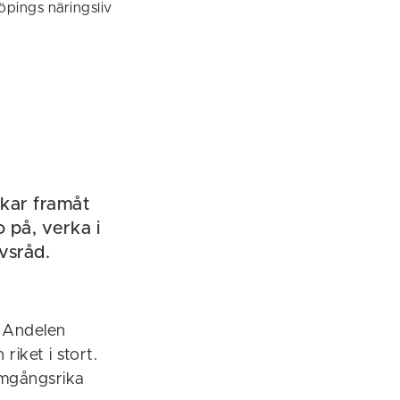
pings näringsliv
ckar framåt
o på, verka i
vsråd.
. Andelen
iket i stort.
amgångsrika