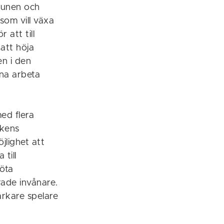
munen och
som vill växa
 att till
att höja
en i den
nna arbeta
ed flera
nkens
jlighet att
 till
möta
rade invånare.
rkare spelare