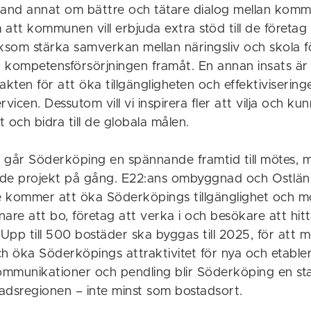
land annat om bättre och tätare dialog mellan kom
att kommunen vill erbjuda extra stöd till de företag 
liksom stärka samverkan mellan näringsliv och skola för
 kompetensförsörjningen framåt. En annan insats är 
stakten för att öka tillgängligheten och effektivisering
icen. Dessutom vill vi inspirera fler att vilja och ku
 och bidra till de globala målen.
 går Söderköping en spännande framtid till mötes, m
ande projekt på gång. E22:ans ombyggnad och Ostlä
de kommer att öka Söderköpings tillgänglighet och mö
nare att bo, företag att verka i och besökare att hitta
pp till 500 bostäder ska byggas till 2025, för att 
ch öka Söderköpings attraktivitet för nya och etable
mmunikationer och pendling blir Söderköping en sta
adsregionen – inte minst som bostadsort.