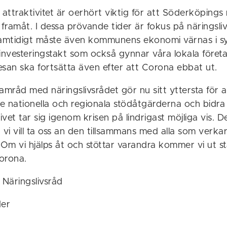
ttraktivitet är oerhört viktig för att Söderköpings 
 framåt. I dessa prövande tider är fokus på näringsli
mtidigt måste även kommunens ekonomi värnas i sy
investeringstakt som också gynnar våra lokala företa
esan ska fortsätta även efter att Corona ebbat ut.
mråd med näringslivsrådet gör nu sitt yttersta för a
 nationella och regionala stödåtgärderna och bidra ti
ivet tar sig igenom krisen på lindrigast möjliga vis. D
i vill ta oss an den tillsammans med alla som verkar
Om vi hjälps åt och stöttar varandra kommer vi ut s
orona.
Näringslivsråd
der