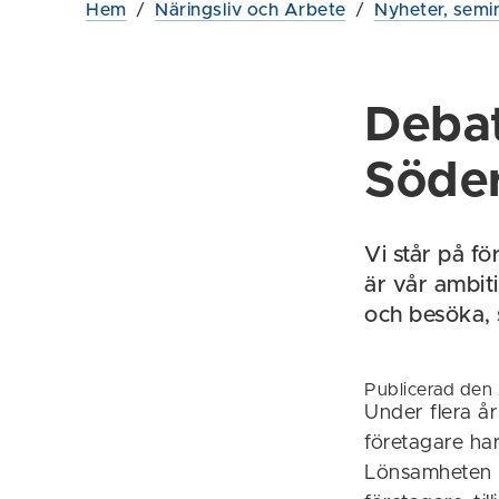
Hem
/
Näringsliv och Arbete
/
Nyheter, semin
Debat
Söder
Vi står på f
är vår ambiti
och besöka, 
Publicerad den 
Under flera å
företagare har
Lönsamheten 