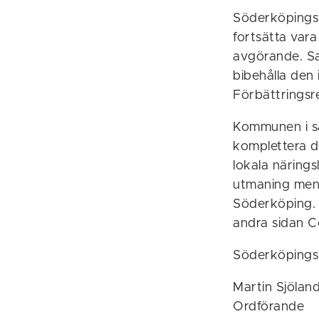
Söderköpings a
fortsätta vara
avgörande. Sa
bibehålla den 
Förbättringsr
Kommunen i sa
komplettera de
lokala näringsl
utmaning men v
Söderköping. 
andra sidan C
Söderköpings 
Martin Sjölan
Ordförande