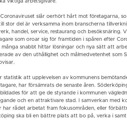
lika viktiga arbetsgivare.
 Coronaviruset slår oerhört hårt mot företagarna, so
ll stor del är verksamma inom branscherna tillverkni
erk, handel, service, restaurang och besöksnäring. V
agare som oroar sig för framtiden i spåren efter Cor
 många snabbt hittar lösningar och nya sätt att arbe
erade av den uthållighet och målmedvetenhet som 
pvisar.
ar statistik att upplevelsen av kommunens bemötande
tagare, har försämrats de senaste åren. Söderköpin
 bildades för att ge de styrande i kommunen vägledn
agande och en attraktivare stad. I samverkan med
r har rådet arbetat fram fokusområden, eller förbätt
öping ska bli en bättre plats att bo på, verka i sam