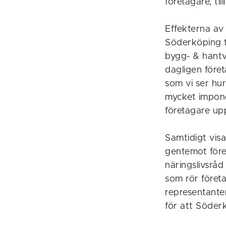
företagare, til
Effekterna av
Söderköping ti
bygg- & hantv
dagligen föret
som vi ser hur
mycket impon
företagare up
Samtidigt vis
gentemot före
näringslivsråd
som rör föret
representante
för att Söderk