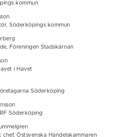
öpings kommun
sson
ör, Söderköpings kommun
rberg
de, Föreningen Stadskärnan
son
avet i Havet
Företagarna Söderköping
nsson
LRF Söderköping
Hummelgren
sk chef, Östsvenska Handelskammaren