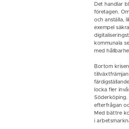
Det handlar b
företagen. Om 
och anställa, 
exempel säkra
digitalisering
kommunala serv
med hållbarhet
Bortom krisen
tillväxtfrämj
färdigställan
locka fler invå
Söderköping. U
efterfrågan o
Med bättre ko
i arbetsmarkn