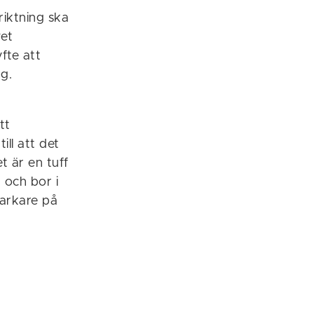
riktning ska
vet
fte att
g.
tt
ll att det
et är en tuff
 och bor i
tarkare på