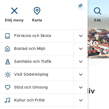
Meny
Sök
Dölj meny
Karta
Förskola och Skola
Näringsliv och Arbete
Bostad och Miljö
Samhälle och Trafik
Hem
/
Näringsliv och Arbete
/
Prenumerera
Visit Söderköping
Prenumerera på vårt
Stöd och Omsorg
nyhetsbrev för näringsliv
och företagande
Kultur och Fritid