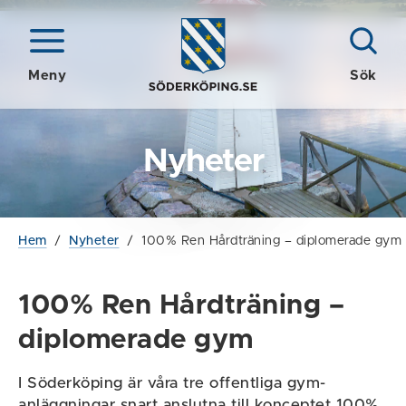
Meny
Sök
Nyheter
Hem
/
Nyheter
/
100% Ren Hårdträning – diplomerade gym
100% Ren Hårdträning –
diplomerade gym
I Söderköping är våra tre offentliga gym-
anläggningar snart anslutna till konceptet 100%