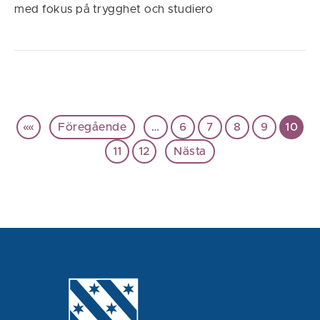
med fokus på trygghet och studiero
««
Föregående
…
6
7
8
9
10
11
12
Nästa