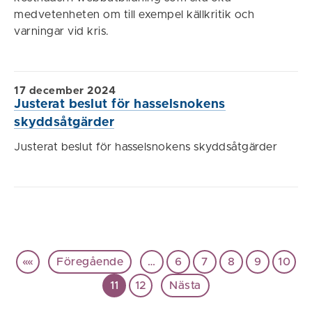
medvetenheten om till exempel källkritik och
varningar vid kris.
17 december 2024
Justerat beslut för hasselsnokens
skyddsåtgärder
Justerat beslut för hasselsnokens skyddsåtgärder
««
Föregående
…
6
7
8
9
10
11
12
Nästa