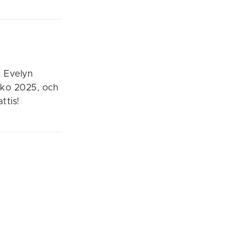
n Evelyn
ldko 2025, och
ttis!