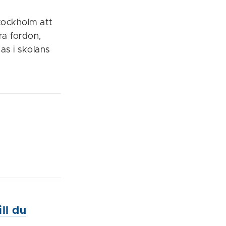
Stockholm att
ra fordon,
as i skolans
ll du