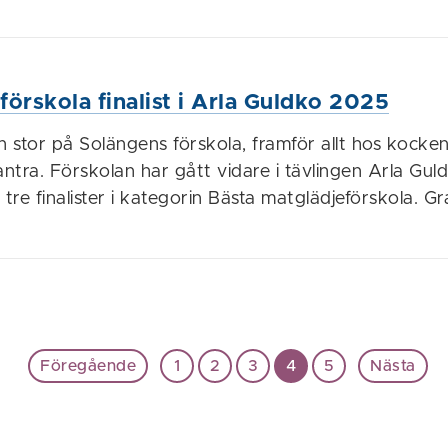
förskola finalist i Arla Guldko 2025
n stor på Solängens förskola, framför allt hos kocke
ntra. Förskolan har gått vidare i tävlingen Arla Gu
 tre finalister i kategorin Bästa matglädjeförskola. Gra
Föregående
1
2
3
4
5
Nästa