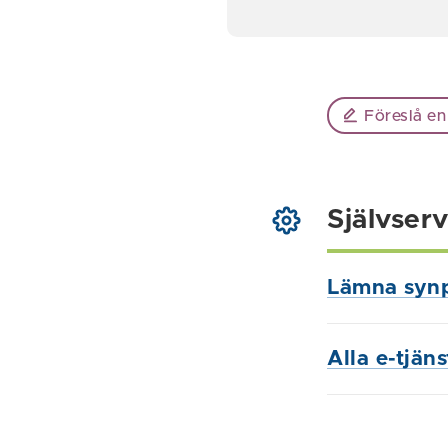
Föreslå en
Självserv
Lämna syn
Alla e-tjän