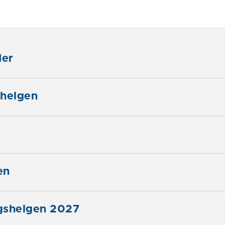
der
ahelgen
en
gshelgen 2027