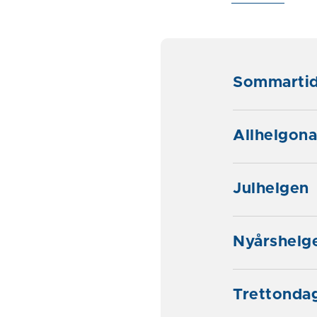
Sommarti
Allhelgon
Julhelgen
Nyårshelg
Trettonda