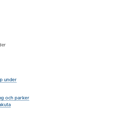
der
lp under
ing och parker
akuta