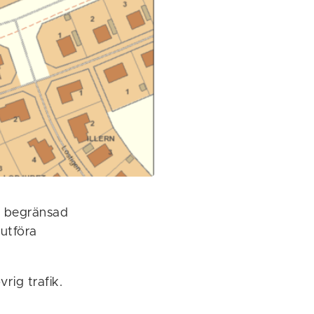
ch begränsad
utföra
rig trafik.