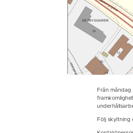
Från måndag 2
framkomlighet
underhållsarb
Följ skyltning
Kontaktperson