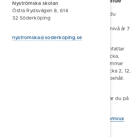
Svenska som andra språk grundläggande
Nyströmska skolan
Östra Rydsvägen 8, 614
När du uppnått en godkänd nivå på SFI har du
32 Söderköping
möjlighet att läsa Svenska som andraspråk
grundläggande, vilket motsvarar grundskolenivå år 7
– 9.
nystromska@soderkoping.se
Utbildningen består av fyra delkurser och omfattar
totalt 40 veckor på heltid, 40 timmar per vecka,
varav 15 timmar lärrarledda i skolan och 25 timmar
hemstudier. Du kan påbörja utbildningen vecka 2, 12,
34 eller 44. Veckorna 23-33 är det studieuppehåll.
Studierna kan finansieras genom CSN.
Läroplan, kursplaner och betygskriterier hittar du på
skolverkets hemsida:
https://www.skolverket.se/undervisning/komvux