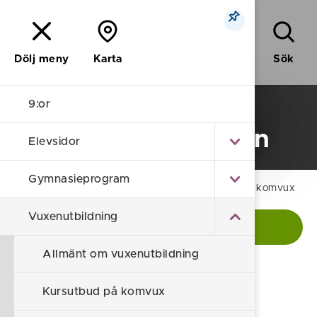
Meny
Sök
Dölj meny
Karta
9:or
Vuxenutbildning
Nyströmska skolan
Elevsidor
Gymnasieprogram
Nyströmska
/
Vuxenutbildning
/
Kursutbud på komvux
Vuxenutbildning
Visa kontaktinformation
Allmänt om vuxenutbildning
Kursutbud på Komvux
Kursutbud på komvux