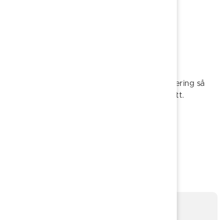
Yrkesutbildningar på gymnasienivå
Studie- och yrkesvägledning
Om du är osäker på vad du behöver studera
kontaktar du SYV för att göra en studieplanering så
att du når dina mål på snabbast och bästa sätt.
Kontakt? Gå till
Visa kontaktinformation.
Föreslå en ändring
Sidan uppdaterad 2026-04-27
Mer information