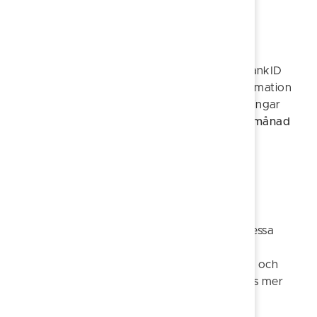
Ansökan
Alla kurser söks via kommunens e-tjänst
Vuxenutbildning - ansökan
. Saknar du BankID
kan ansökan gäras via blankett. Se mer information
vid e-tjänsten. Glöm inte att bifoga de handlingar
som anges.
Ansökan ska vara inskickad en månad
innan du önskar starta dina studier
Yrkesutbildning på komvux
Du kan också läsa olika yrkesutbildningar. Dessa
erbjuds via ett samarbete mellan Finspång,
Norrköping, Söderköping och Valdemarsvik och
ansöks via en gemensam ansökningssida. Läs mer
här: