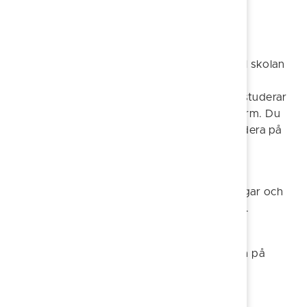
Distansstudier
För dig som inte har möjlighet att komma till skolan
eller behöver läsa andra kurser erbjuder vi
distanskurser genom
Arena utbildning
. Där studerar
du helt på egen hand via en digital lärplattform. Du
behöver ha en egen dator för att kunna studera på
distans. Här kan du själv välja studietakt.
För att se kursutbudet går du in på
Arena
utbildnings hemsida
, klickar på Utbildningar och
söker fram Söderköping som utbildningsort.
Start hösten 2026:
Kursstart v.35 för både kurser på distans och på
plats.