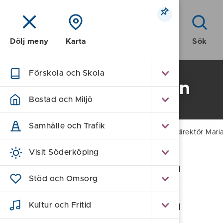
Meny
Sök
Dölj meny
Karta
Förskola och Skola
Pressmeddelanden
Bostad och Miljö
Samhälle och Trafik
Hem
/
Press
/
Pressmeddelanden
/
Kommundirektör Mari
Visit Söderköping
Kommundirektör Maria
Stöd och Omsorg
Fredriksson lämnar
Söderköpings kommun
Kultur och Fritid