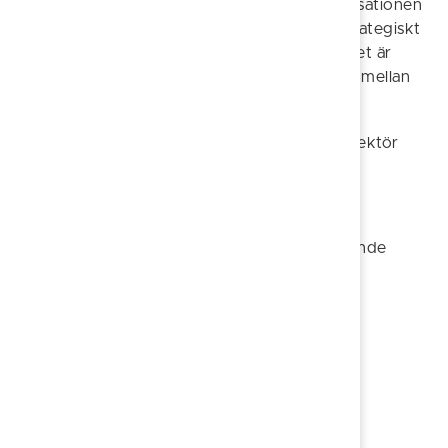
att skapa en stabil ekonomi, utveckla organisationen
för framtidens utmaningar och driva flera strategiskt
viktiga frågor för kommunens utveckling. Det är
resultat som bygger på ett starkt samarbete mellan
förtroendevalda, chefer och medarbetare.
Rekryteringsprocessen av en ny kommundirektör
kommer att inledas omgående.
För mer information
Martin Sjölander, kommunstyrelsens ordförande
Telefon 0121-187 40, e-post
martin.sjolander@soderkoping.se
Maria Fredriksson, kommundirektör
Telefon 0121-181 01, e-post
maria.fredriksson@soderkoping.se
Föreslå en ändring