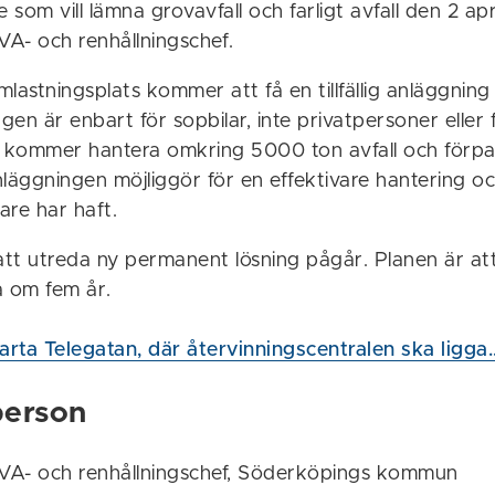
som vill lämna grovavfall och farligt avfall den 2 apri
VA- och renhållningschef.
lastningsplats kommer att få en tillfällig anläggning 
en är enbart för sopbilar, inte privatpersoner eller 
kommer hantera omkring 5000 ton avfall och förpa
nläggningen möjliggör för en effektivare hantering o
gare har haft.
tt utreda ny permanent lösning pågår. Planen är at
a om fem år.
rta Telegatan, där återvinningscentralen ska ligga..
person
 VA- och renhållningschef, Söderköpings kommun