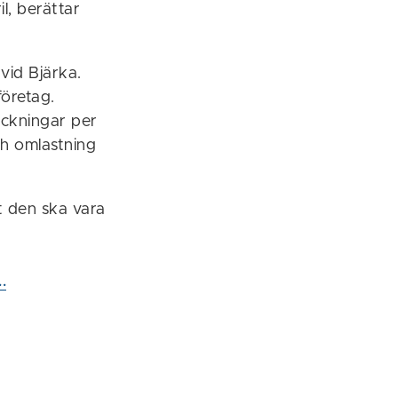
l, berättar
vid Bjärka.
företag.
ckningar per
ch omlastning
t den ska vara
.