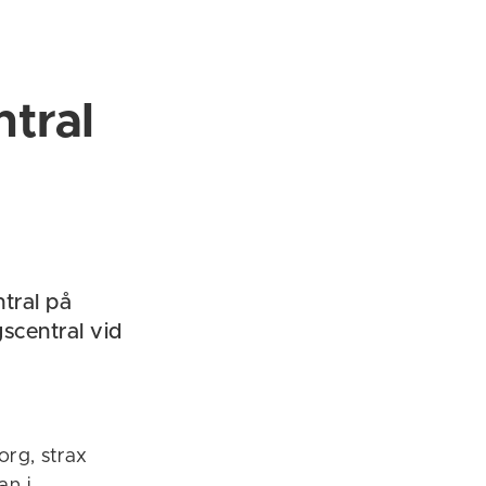
ntral
ntral på
scentral vid
org, strax