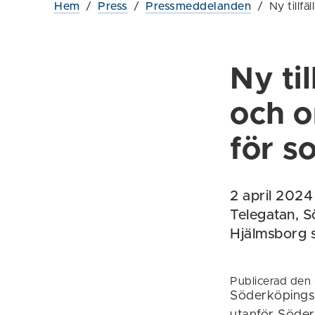
Hem
/
Press
/
Pressmeddelanden
/
Ny tillfä
Ny til
och o
för s
2 april 2024 
Telegatan, 
Hjälmsborg sk
Publicerad den
Söderköpings 