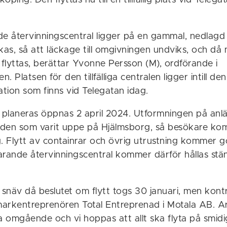
ping. Den flyttas nu till en tillfällig plats vid Telegat
de återvinningscentral ligger på en gammal, nedlagd
kas, så att läckage till omgivningen undviks, och då
flyttas, berättar Yvonne Persson (M), ordförande i
 Platsen för den tillfälliga centralen ligger intill den
ation som finns vid Telegatan idag.
planeras öppnas 2 april 2024. Utformningen på anl
den som varit uppe på Hjälmsborg, så besökare ko
g. Flytt av containrar och övrig utrustning kommer 
arande återvinningscentral kommer därför hållas st
 snäv då beslutet om flytt togs 30 januari, men kont
arkentreprenören Total Entreprenad i Motala AB. A
a omgående och vi hoppas att allt ska flyta på smidig