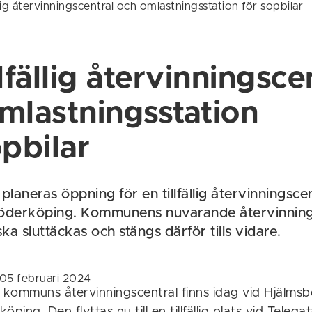
llig återvinningscentral och omlastningsstation för sopbilar
lfällig återvinningsce
mlastningsstation
opbilar
planeras öppning för en tillfällig återvinningsce
Söderköping. Kommunens nuvarande återvinning
a sluttäckas och stängs därför tills vidare.
 05 februari 2024
kommuns återvinningscentral finns idag vid Hjälmsb