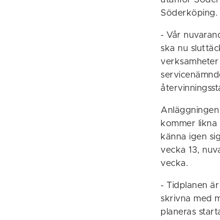
utanför Söderkö
Söderköping.
- Vår nuvaran
ska nu sluttäc
verksamheter 
servicenämnden.
återvinningsst
Anläggningen 
kommer likna 
känna igen si
vecka 13, nuv
vecka.
- Tidplanen är
skrivna med m
planeras start