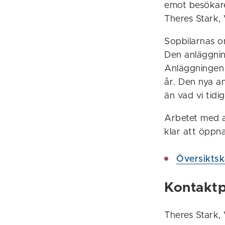
emot besökare 
Theres Stark, 
Sopbilarnas om
Den anläggning
Anläggningen 
år. Den nya a
än vad vi tidi
Arbetet med a
klar att öppn
Översiktska
Kontakt
Theres Stark,