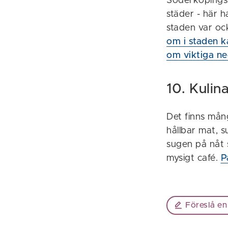
Söderköpings l
städer - här h
staden var oc
om i staden k
om viktiga ne
10. Kulin
Det finns mång
hållbar mat, s
sugen på nåt s
mysigt café.
P
Föreslå en