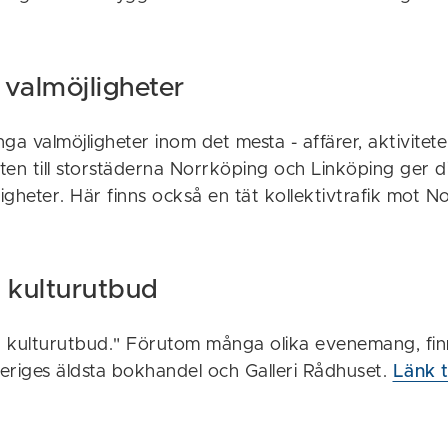
valmöjligheter
ga valmöjligheter inom det mesta - affärer, aktivitet
en till storstäderna Norrköping och Linköping ger di
gheter. Här finns också en tät kollektivtrafik mot 
.
kt kulturutbud
ra kulturutbud." Förutom många olika evenemang, fi
veriges äldsta bokhandel och Galleri Rådhuset.
Länk t