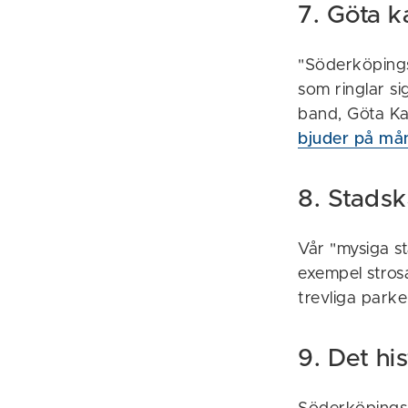
7. Göta k
"Söderköpings 
som ringlar si
band, Göta Kan
bjuder på mån
8. Stads
Vår "mysiga s
exempel stros
trevliga parke
9. Det hi