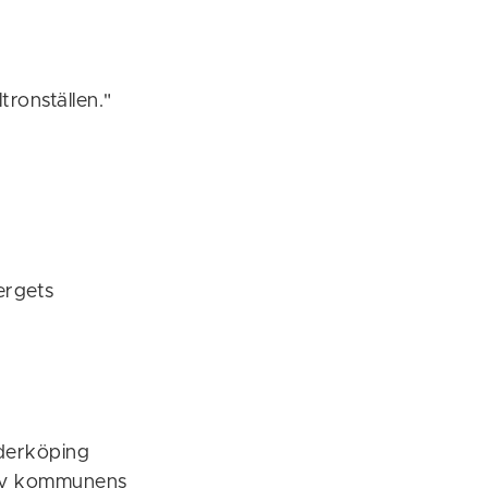
tronställen."
ergets
öderköping
 av kommunens