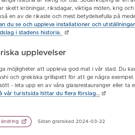
ånga historia är viktig för oss. Söderköping är en a
ar skett kröningar, riksdagar, viktiga möten, krig o
kså en av de rikaste och mest betydelsefulla på med
an du se och uppleva installationer och utställninga
dslag i stadens historia.
ariska upplevelser
a möjligheter att uppleva god mat i vår stad. Du ka
ushi och grekiska grillspett för att ge några exempel
ött - leta upp en av våra glassrestauranger eller ta e
å vår turistsida hittar du flera förslag...
 ändring
Sidan granskad 2024-03-22