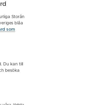
ård
urliga Storån
veriges blåa
ård som
 Du kan till
och besöka