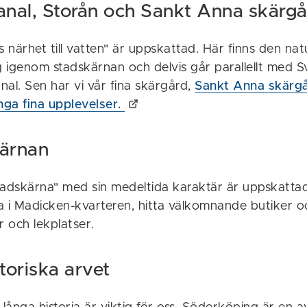
anal, Storån och Sankt Anna skärg
närhet till vatten" är uppskattad. Här finns den nat
g igenom stadskärnan och delvis går parallellt med S
al. Sen har vi vår fina skärgård,
Sankt Anna skärg
ga fina upplevelser.
kärnan
tadskärna" med sin medeltida karaktär är uppskattad.
a i Madicken-kvarteren, hitta välkomnande butiker 
r och lekplatser.
storiska arvet