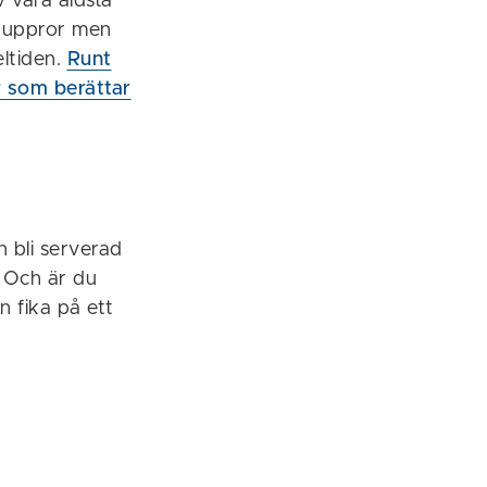
v våra äldsta
ch uppror men
eltiden.
Runt
r som berättar
n bli serverad
. Och är du
n fika på ett