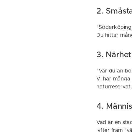
2. Småst
"Söderköping ä
Du hittar mån
3. Närhet 
"Var du än bor
Vi har många 
naturreservat
4. Männis
Vad är en sta
lyfter fram "