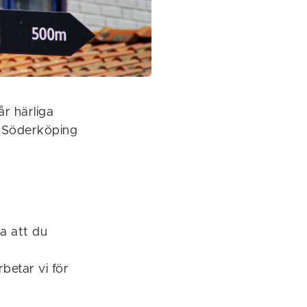
år härliga
i Söderköping
na att du
betar vi för