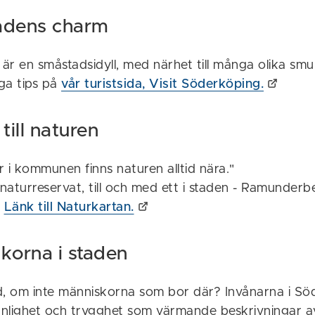
adens charm
r en småstadsidyll, med närhet till många olika smul
ga tips på
vår turistsida, Visit Söderköping.
till naturen
 i kommunen finns naturen alltid nära."
naturreservat, till och med ett i staden - Ramunderb
.
Länk till Naturkartan.
korna i staden
d, om inte människorna som bor där? Invånarna i S
vänlighet och trygghet som värmande beskrivningar