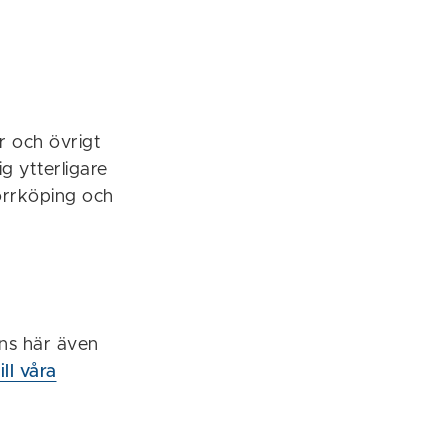
er och övrigt
g ytterligare
Norrköping och
nns här även
ill våra