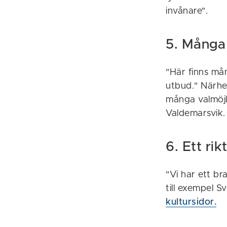
invånare".
5. Många 
"Här finns mån
utbud." Närhet
många valmöjli
Valdemarsvik
6. Ett ri
"Vi har ett b
till exempel S
kultursidor.