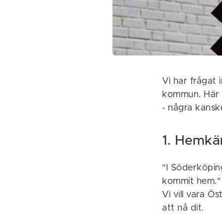
Vi har frågat 
kommun. Här h
- några kanske
1. Hemkä
"I Söderköping
kommit hem."
Vi vill vara 
att nå dit.