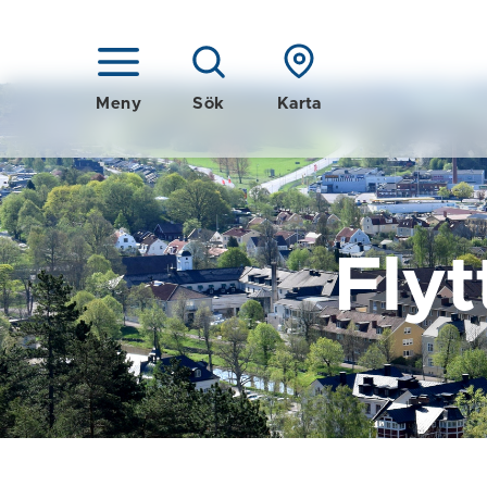
Meny
Sök
Karta
Flyt