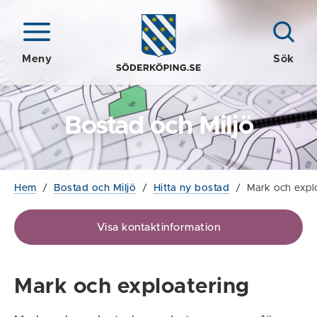
Meny
Sök
Bostad och Miljö
Hem
/
Bostad och Miljö
/
Hitta ny bostad
/
Mark och expl
Visa kontaktinformation
Mark och exploatering