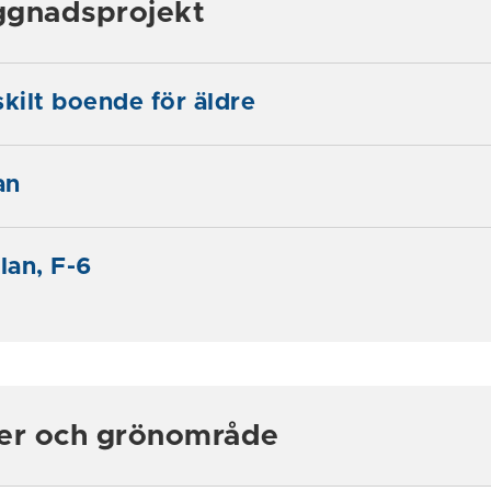
ggnadsprojekt
skilt boende för äldre
an
lan, F-6
ser och grönområde