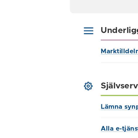
Underlig
Marktilldel
Självserv
Lämna syn
Alla e-tjän