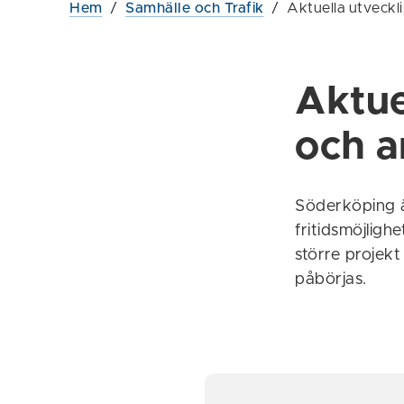
Hem
/
Samhälle och Trafik
/
Aktuella utveckl
Aktue
och a
Söderköping ä
fritidsmöjligh
större projek
påbörjas.