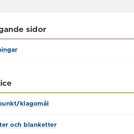
gande sidor
ningar
ice
punkt/klagomål
ster och blanketter