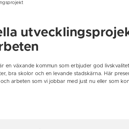
ingsprojekt
lla utvecklingsproje
rbeten
r en växande kommun som erbjuder god livskvalitet,
eter, bra skolor och en levande stadskärna. Här prese
t och arbeten som vi jobbar med just nu eller som k