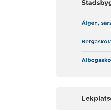
Stadsby
Älgen, sär
Bergaskol
Albogasko
Lekplat