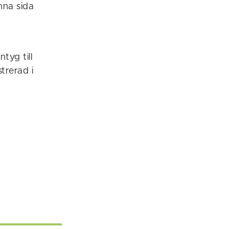
nna sida
tyg till
trerad i