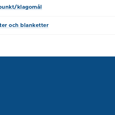
punkt/klagomål
ster och blanketter