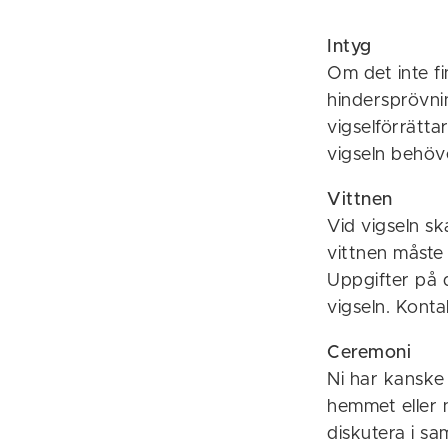
Intyg
Om det inte f
hindersprövnin
vigselförrätt
vigseln behöve
Vittnen
Vid vigseln sk
vittnen måste
Uppgifter på d
vigseln. Konta
Ceremoni
Ni har kanske 
hemmet eller 
diskutera i sa