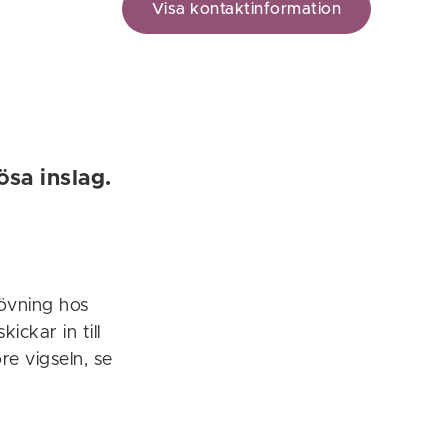
Visa kontaktinformation
ösa inslag.
rövning hos
ickar in till
re vigseln, se