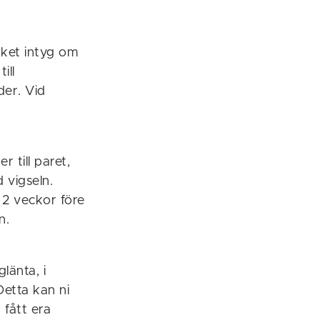
rket intyg om
ill
der. Vid
r till paret,
 vigseln.
t 2 veckor före
n.
länta, i
Detta kan ni
 fått era