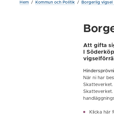
Hem
/
Kommun och Politik
/
Borgerlig vigse
Borge
Att gifta s
I Söderköp
vigselförrä
Hindersprövn
När ni har bes
Skatteverket. 
Skatteverket. 
handläggnings
Klicka här 