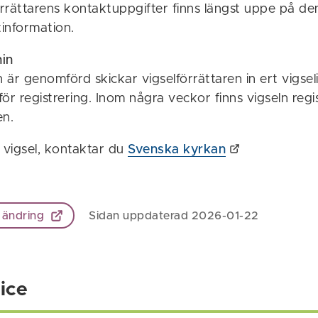
örrättarens kontaktuppgifter finns längst uppe på de
information.
in
är genomförd skickar vigselförrättaren in ert vigselin
ör registrering. Inom några veckor finns vigseln regis
en.
 vigsel, kontaktar du
Svenska kyrkan
 ändring
Sidan uppdaterad 2026-01-22
ice