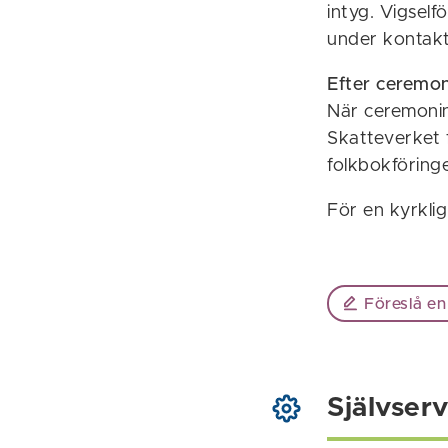
intyg. Vigself
under kontakt
Efter ceremon
När ceremonin 
Skatteverket f
folkbokföring
För en kyrklig
Föreslå en
Självserv