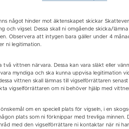
inns något hinder mot äktenskapet skickar Skatteve
g och vigsel. Dessa skall ni omgående skicka/lämna t
aren. Observera att intygen bara gäller under 4 måna
r ni legitimation.
a två vittnen närvara. Dessa kan vara släkt eller vänne
 vara myndiga och ska kunna uppvisa legitimation vid
essa vittnen skall lämnas till vigselförrättaren senas
kta vigselförrättaren om ni behöver hjälp med vittne
önskemål om en speciell plats för vigseln, i en skogsg
någon plats som ni förknippar med trevliga minnen. 
mråd med den vigselförrättare ni kontaktar när ni har