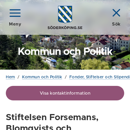
Meny
Sök
Kommun och Politik
Hem
/
Kommun och Politik
/
Fonder, Stiftelser och Stipend
Visa kontaktinformation
Stiftelsen Forsemans,
Blomqvists och