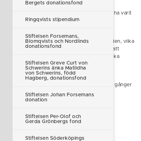
Bergets donationsfond
stipendium för fortsatt utbildning. Elev som
genomgått grundvux ska under studietiden ha varit
Ringqvists stipendium
kyrkobokförd i kommunen.
Även före detta elever kyrkobokförda inom
Stiftelsen Forsemans,
Söderköpings kommun under grundskoletiden, vilka
Blomqvists och Nordlinds
donationsfond
av Barn- och utbildningsnämnden hänvisats att
fullgöra skolgången i annan kommun, kan söka
Stiftelsen Greve Curt von
stipendium.
Schwerins änka Matildha
von Schwerins, född
Stipendium kan sökas tidigast efter ett års
Hagberg, donationsfond
vidareutbildning. Stipendium kan erhållas tre gånger
vid varje stadium i utbildningen.
Stiftelsen Johan Forsemans
donation
Stiftelsen Per-Olof och
Gerda Grönbergs fond
Föreslå en ändring
Stiftelsen Söderköpings
Sidan uppdaterad 2024-03-11