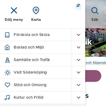
Meny
Sök
Dölj meny
Karta
Förskola och Skola
Kommun och Politik
Bostad och Miljö
Samhälle och Trafik
Hem
/
Kommun och Politik
/
Fonder, Stiftelser och Stipend
Visit Söderköping
Visa kontaktinformation
Stöd och Omsorg
Stiftelsen Söderköpings
Kultur och Fritid
allmänna skolfond