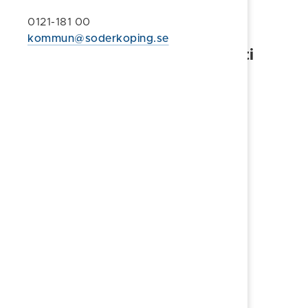
månad. Filmtjänsten hittar du på
0121-181 00
www.gotabiblioteken.se
kommun@soderkoping.se
Sommartider 22 juni-9 augusti
Måndag 13.00-19.00
Tisdag 13.00-19.00
Onsdag 10.00-17.00
Torsdag 10.00-17.00
Fredag 10.00-17.00
Ordinarie öppettider
Måndag 10.00-19.00
Tisdag 10.00-19.00
Onsdag 10.00-17.00
Torsdag 10.00-17.00
Fredag 10.00-17.00
Mogata bibliotek