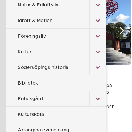
Natur & Friluftsliv
Idrott & Motion
Föreningsliv
Kultur
Söderköpings historia
Söderköpings stadsbibliotek
Bibliotek
Söderköpings stadsbibliotek ligger i Stinsen på
Margaretagatan 19, intill Resecentrum och E22. I
Fritidsgård
Stinsen finns även turistbyrå och kultur- och
fritidskontor. Biblioteksfilialer finns i Mogata och
Östra Ryd.
Kulturskola
Biblioteken i Söderköping är en del av
Arrangera evenemang