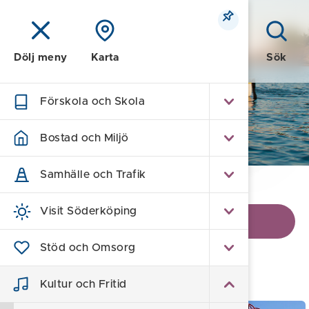
Meny
Sök
Dölj meny
Karta
Förskola och Skola
Kultur och Fritid
Bostad och Miljö
Samhälle och Trafik
Hem
/
Kultur och Fritid
/
Bibliotek
Visit Söderköping
Visa kontaktinformation
Stöd och Omsorg
Bibliotek
Kultur och Fritid