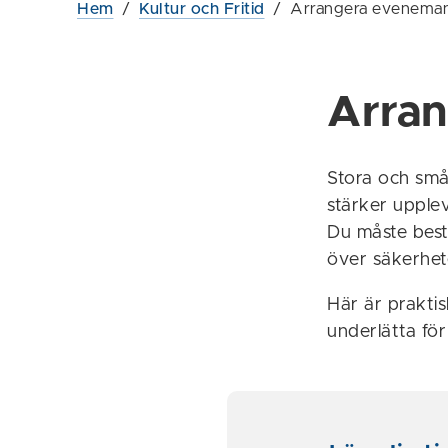
Hem
/
Kultur och Fritid
/
Arrangera evenema
Arra
Stora och små
stärker upple
Du måste best
över säkerhet
Här är praktis
underlätta för