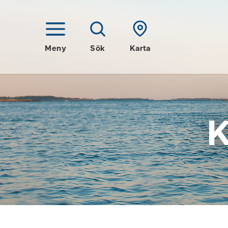
Meny
Sök
Karta
K