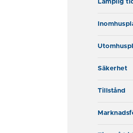
Lämplig ti
Inomhuspl
Utomhuspl
Säkerhet
Tillstånd
Marknadsf