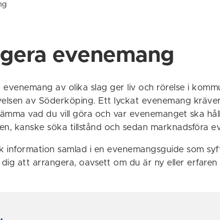
ng
ngera evenemang
 evenemang av olika slag ger liv och rörelse i kom
velsen av Söderköping. Ett lyckat evenemang kräver
ämma vad du vill göra och var evenemanget ska håll
en, kanske söka tillstånd och sedan marknadsföra 
k information samlad i en evenemangsguide som syftar
 dig att arrangera, oavsett om du är ny eller erfare