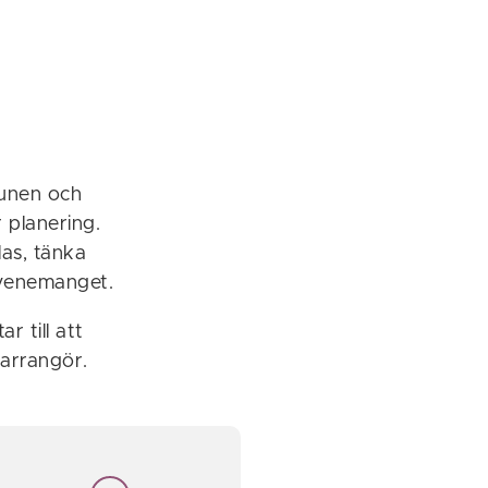
munen och
 planering.
as, tänka
evenemanget.
 till att
n arrangör.