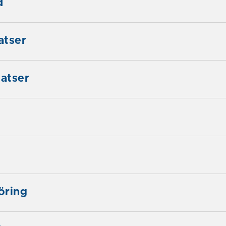
d
atser
atser
öring