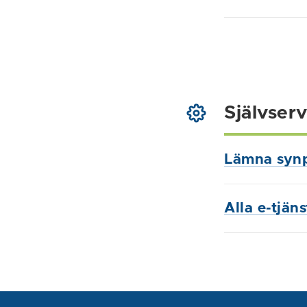
Självserv
Lämna syn
Alla e-tjän