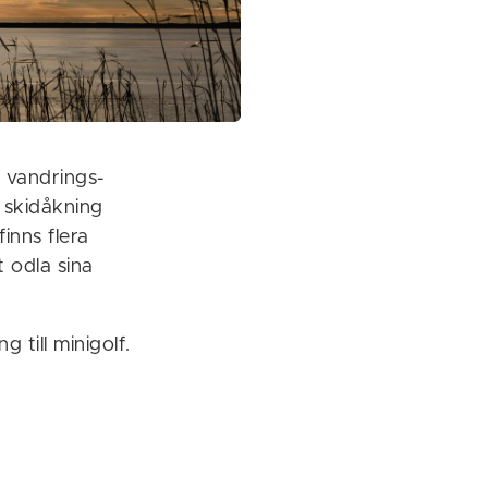
a vandrings-
 skidåkning
inns flera
t odla sina
g till minigolf.