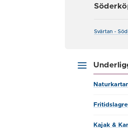
Söderkö
Svärtan - Sö
Underlig
Naturkarta
Fritidslagre
Kajak & Ka