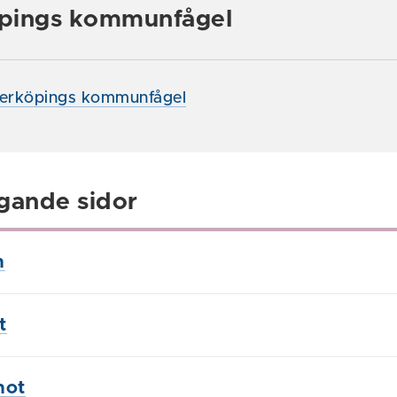
pings kommunfågel
derköpings kommunfågel
gande sidor
n
t
not