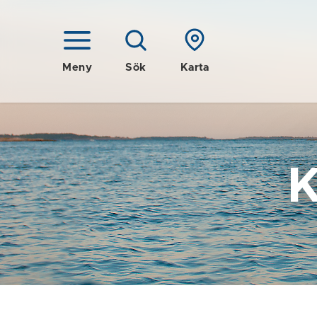
Meny
Sök
Karta
K