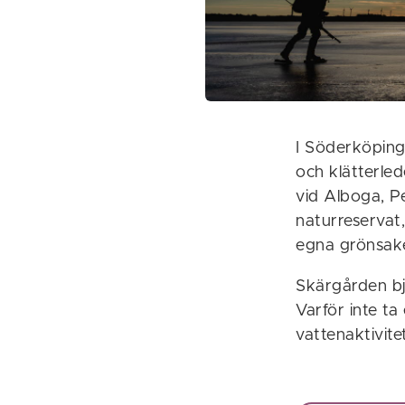
I Söderköping ä
och klätterled
vid Alboga, P
naturreservat,
egna grönsaker
Skärgården bjud
Varför inte ta
vattenaktivite