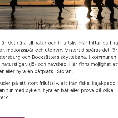
r det nära till natur och friluftsliv. Här hittar du fin
er, motionsspår och utegym. Vintertid spåras det för
etersburg och Bocksätters skyttebana. I kommunen f
 naturstigar, sjö- och havsbad. Här finns möjlighet at
 eller hyra en båtplats i Storån.
er på ett stort friluftsliv, allt från fiske, kajakpaddlin
 en tur med cykeln, hyra en båt eller prova på olika
ter?