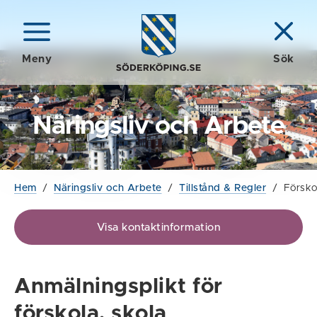
Meny
Sök
Näringsliv och Arbete
Hem
/
Näringsliv och Arbete
/
Tillstånd & Regler
/
Försko
Visa kontaktinformation
Anmälningsplikt för
förskola, skola