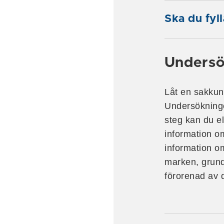
Ska du fyl
Undersö
Låt en sakkun
Undersökninge
steg kan du e
information o
information o
marken, grun
förorenad av 