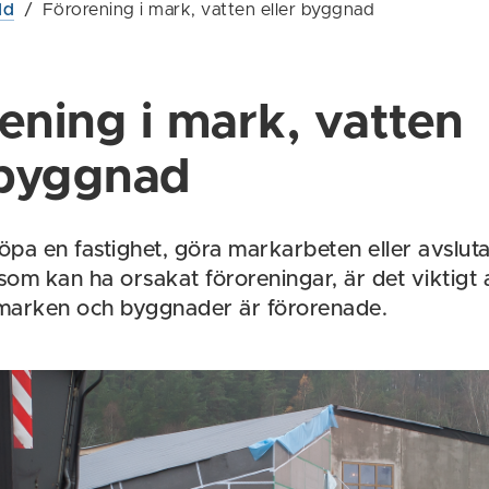
dd
/
Förorening i mark, vatten eller byggnad
ening i mark, vatten
 byggnad
pa en fastighet, göra markarbeten eller avslut
om kan ha orsakat föroreningar, är det viktigt a
marken och byggnader är förorenade.