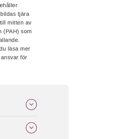
ehåller
bildas tjära
ll mitten av
ten (PAH) som
allande.
 du läsa mer
ansvar för