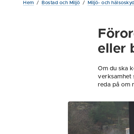
Hem
/
Bostad och Miljö
/
Miljö- och hälsosky
Föror
eller
Om du ska kö
verksamhet s
reda på om 