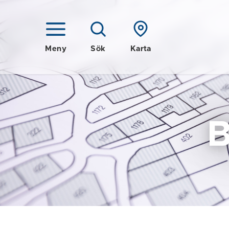
Meny
Sök
Karta
B