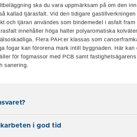
altbeläggning ska du vara uppmärksam på om den inn
så kallad tjärasfalt. Vid den tidigare gastillverkningen 
t och tjäran användes som bindemedel i asfalt fram ti
ärasfalt innehåller höga halter polyaromatiska kolvä
 hälsoskadliga. Flera PAH:er klassas som cancerframk
ga fogar kan förorena mark intill byggnaden. Här kan
ller för fogmassor med PCB samt fastighetsägarens 
h sanering.
nsvaret?
arbeten i god tid