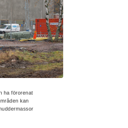
 ha förorenat
områden kan
h muddermassor