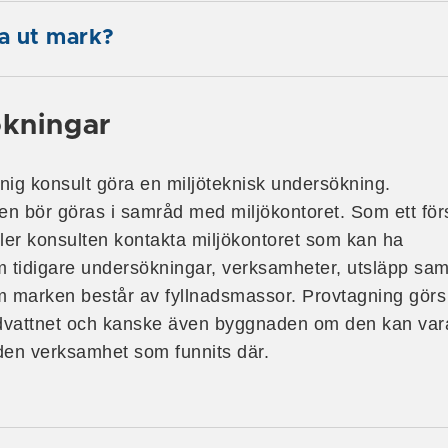
la ut mark?
kningar
nig konsult göra en miljöteknisk undersökning.
n bör göras i samråd med miljökontoret. Som ett för
ller konsulten kontakta miljökontoret som kan ha
m tidigare undersökningar, verksamheter, utsläpp sam
m marken består av fyllnadsmassor. Provtagning görs
dvattnet och kanske även byggnaden om den kan var
den verksamhet som funnits där.