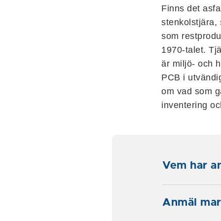
Finns det asf
stenkolstjära, 
som restproduk
1970-talet. Tj
är miljö- och
PCB i utvändi
om vad som gä
inventering oc
Vem har a
Anmäl mark