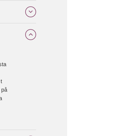
sta
t
 på
a