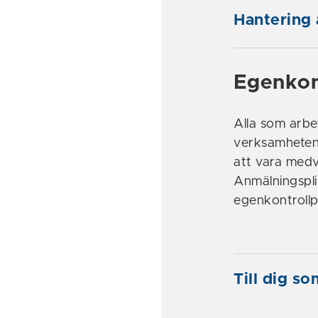
Hantering 
Egenkon
Alla som arbe
verksamheten 
att vara medve
Anmälningspli
egenkontroll
Till dig s