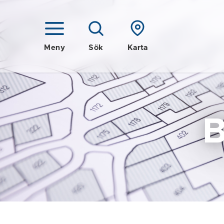
Meny
Sök
Karta
B