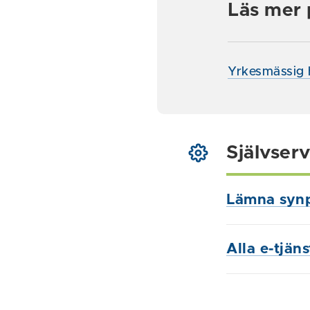
Läs mer 
Yrkesmässig h
Självserv
Lämna syn
Alla e-tjän