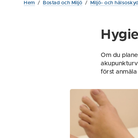
Hem
/
Bostad och Miljö
/
Miljö- och hälsosky
Hygie
Om du planera
akupunkturv
först anmäla 