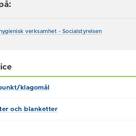
på:
ygienisk verksamhet - Socialstyrelsen
ice
punkt/klagomål
ster och blanketter