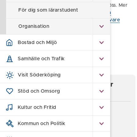
göra för att förebygga och behandla huvudlöss. Mer
För dig som lärarstudent
information finns även i vår
Rutin Förebygga
huvudlöss
samt
Information till vårdnadshavare
Organisation
förebygga huvudlöss
.
Bostad och Miljö
Föreslå en ändring
Samhälle och Trafik
Sidan uppdaterad 2025-08-04
Visit Söderköping
Information och blanketter för
egenvård
Stöd och Omsorg
Kultur och Fritid
Rutiner för egenvård
Kommun och Politik
Blankett egenvård förskola och skola