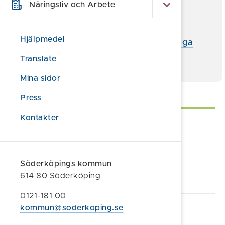
Blankett egenvård vid diabetes
Näringsliv och Arbete
Rutin Förebygga huvudlöss
pdf
Hjälpmedel
Information till vårdnadshavare förebygga
huvudlöss
pdf
Translate
Mina sidor
Självservice
Press
Kontakter
Ansök om förskola
E-tjänst: Min förskola och mitt
Söderköpings kommun
fritidshem
614 80 Söderköping
0121-181 00
kommun@soderkoping.se
Lämna synpunkt/klagomål