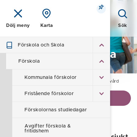
Meny
Sök
Dölj meny
Karta
Förskola och Skola
Förskola och Skola
Förskola
Kommunala förskolor
Hem
/
Förskola och Skola
/
Förskola
/
Egenvård
Fristående förskolor
Visa kontaktinformation
Förskolornas studiedagar
Egenvård
Avgifter förskola &
fritidshem