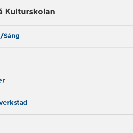
å Kulturskolan
t/Sång
er
verkstad