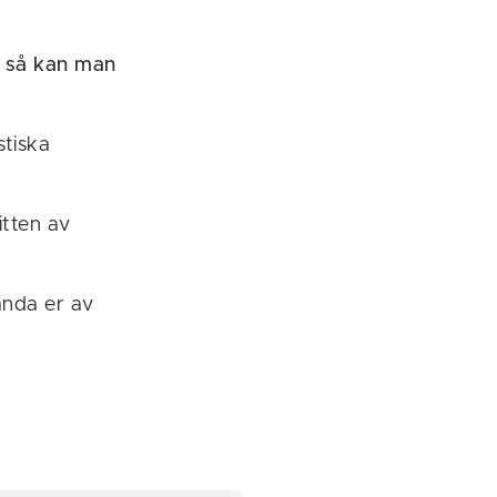
r så kan man
stiska
itten av
vända er av