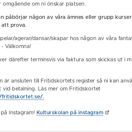
r omgående om ni önskar platsen.
an påbörjar någon av våra ämnes eller grupp kurse
 att prova.
spelar/agerar/dansar/skapar hos någon av våra fanta
- Välkomna!
ker därefter terminsvis via faktura som skickas ut i m
n är ansluten till Fritidskortets register så ni kan an
et vid betalning. Läs mer om Fritidskortet
/fritidskortet.se/.
a på Instagram!
Kulturskolan på instagram