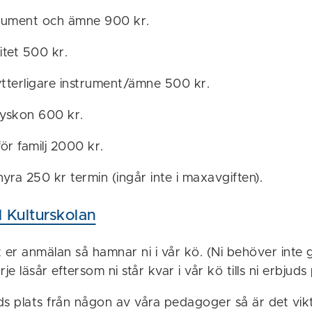
strument och ämne 900 kr.
tet 500 kr.
ytterligare instrument/ämne 500 kr.
syskon 600 kr.
ör familj 2000 kr.
yra 250 kr termin (ingår inte i maxavgiften).
l Kulturskolan
t er anmälan så hamnar ni i vår kö. (Ni behöver inte 
e läsår eftersom ni står kvar i vår kö tills ni erbjuds 
ds plats från någon av våra pedagoger så är det vikti