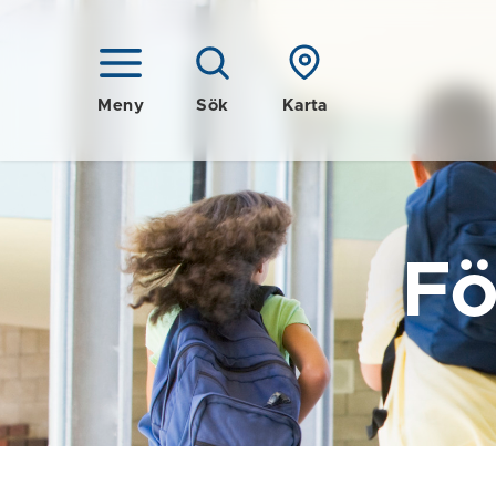
Meny
Sök
Karta
Fö