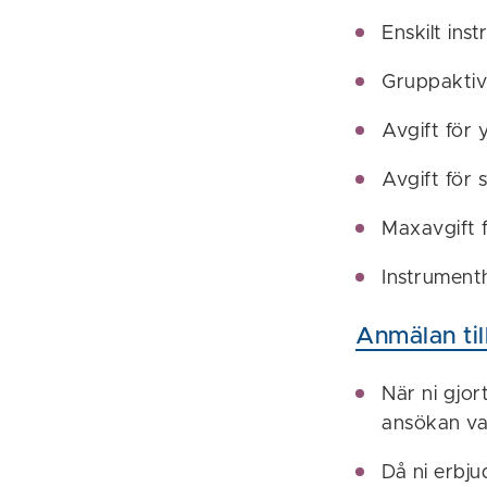
Enskilt in
Gruppaktivi
Avgift för 
Avgift för 
Maxavgift f
Instrumenth
Anmälan til
När ni gjor
ansökan varj
Då ni erbju