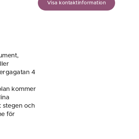
Visa kontaktinformation
rument,
ller
nbergagatan 4
kolan kommer
dina
t stegen och
me för