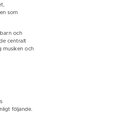
t,
mnen som
a barn och
e centralt
ng musiken och
s
ligt följande.