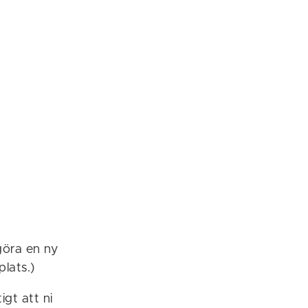
göra en ny
plats.)
gt att ni