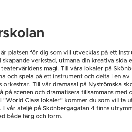
rskolan
är platsen för dig som vill utvecklas på ett inst
 i skapande verkstad, utmana din kreativa sida e
v teatervärldens magi. Till våra lokaler på Skö
 och spela på ett instrument och delta i en av
s orkestrar. Till vår dramasal på Nyströmska s
stå på scenen och dramatisera tillsammans med 
ll "World Class lokaler" kommer du som vill ta u
s. I vår ateljé på Skönbergagatan 4 finns utrym
d både färg och form.