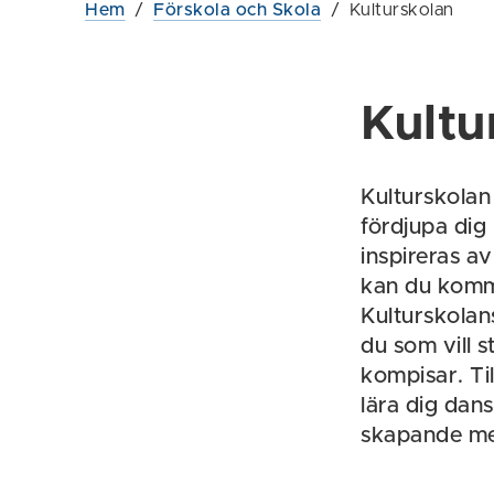
Hem
/
Förskola och Skola
/
Kulturskolan
Kultu
Kulturskolan 
fördjupa dig
inspireras a
kan du komma
Kulturskolan
du som vill 
kompisar. Ti
lära dig dan
skapande me