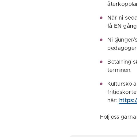
återkoppla
När ni sed
få EN gång
Ni sjunger/
pedagoger 
Betalning s
terminen.
Kulturskola
fritidskort
här:
https:/
Följ oss gärn