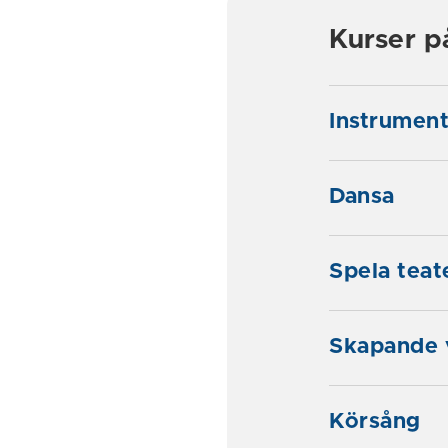
Kurser p
Instrumen
Dansa
Spela teat
Skapande 
Körsång