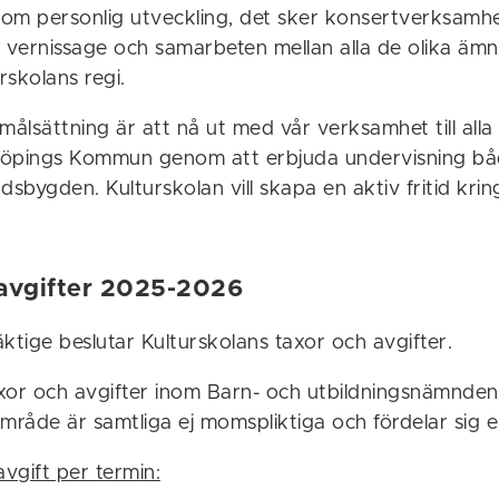
 som personlig utveckling, det sker konsertverksamhe
r, vernissage och samarbeten mellan alla de olika ä
rskolans regi.
målsättning är att nå ut med vår verksamhet till all
öpings Kommun genom att erbjuda undervisning båd
dsbygden. Kulturskolan vill skapa en aktiv fritid kri
 avgifter 2025-2026
tige beslutar Kulturskolans taxor och avgifter.
xor och avgifter inom Barn- och utbildningsnämnden
åde är samtliga ej momspliktiga och fördelar sig en
avgift per termin: