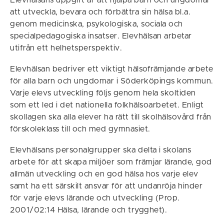
Elevhälsans uppgift är att hjälpa barn och ungdomar
att utveckla, bevara och förbättra sin hälsa bl.a.
genom medicinska, psykologiska, sociala och
specialpedagogiska insatser. Elevhälsan arbetar
utifrån ett helhetsperspektiv.
Elevhälsan bedriver ett viktigt hälsofrämjande arbete
för alla barn och ungdomar i Söderköpings kommun.
Varje elevs utveckling följs genom hela skoltiden
som ett led i det nationella folkhälsoarbetet. Enligt
skollagen ska alla elever ha rätt till skolhälsovård från
förskoleklass till och med gymnasiet.
Elevhälsans personalgrupper ska delta i skolans
arbete för att skapa miljöer som främjar lärande, god
allmän utveckling och en god hälsa hos varje elev
samt ha ett särskilt ansvar för att undanröja hinder
för varje elevs lärande och utveckling (Prop.
2001/02:14 Hälsa, lärande och trygghet).