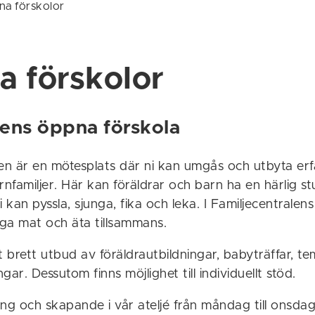
a förskolor
 förskolor
ns öppna förskola
len är en mötesplats där ni kan umgås och utbyta er
nfamiljer. Här kan föräldrar och barn ha en härlig s
i kan pyssla, sjunga, fika och leka. I Familjecentralen
ga mat och äta tillsammans.
t brett utbud av föräldrautbildningar, babyträffar, t
ngar. Dessutom finns möjlighet till individuellt stöd.
sång och skapande i vår ateljé från måndag till onsdag