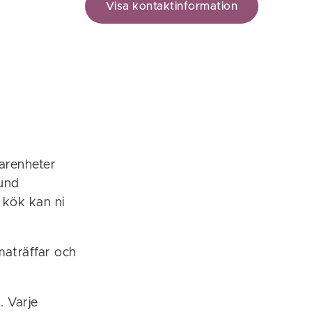
Visa kontaktinformation
farenheter
tund
s kök kan ni
ematräffar och
. Varje