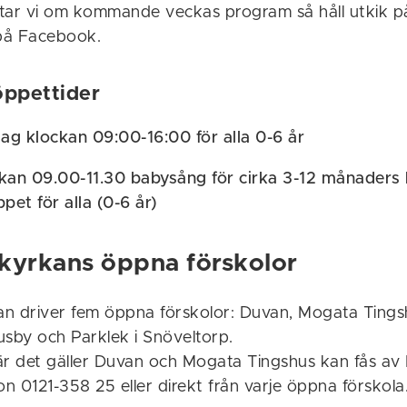
ttar vi om kommande veckas program så håll utkik
på Facebook.
öppettider
g klockan 09:00-16:00 för alla 0-6 år
kan 09.00-11.30 babysång för cirka 3-12 månaders 
pet för alla (0-6 år)
kyrkans öppna förskolor
n driver fem öppna förskolor: Duvan, Mogata Tings
usby och Parklek i Snöveltorp.
är det gäller Duvan och Mogata Tingshus kan fås a
on 0121-358 25 eller direkt från varje öppna förskola