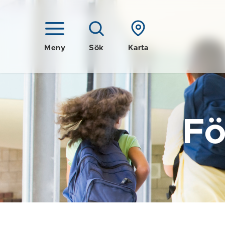
Meny
Sök
Karta
Fö