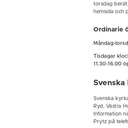
torsdag berä
hemsida och 
Ordinarie 
Måndag-torsda
Tisdagar kloc
11.30-16.00 öp
Svenska 
Svenska kyrka
Ryd, Västra H
Information n
Prytz på telef