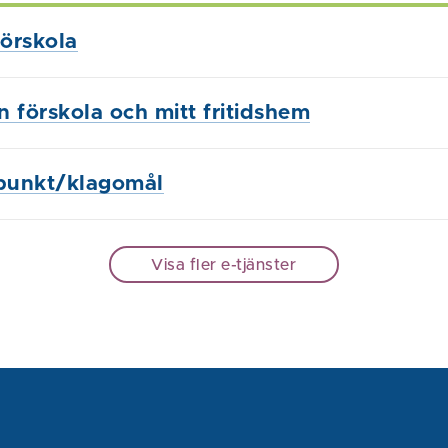
örskola
in förskola och mitt fritidshem
punkt/klagomål
Visa fler e-tjänster