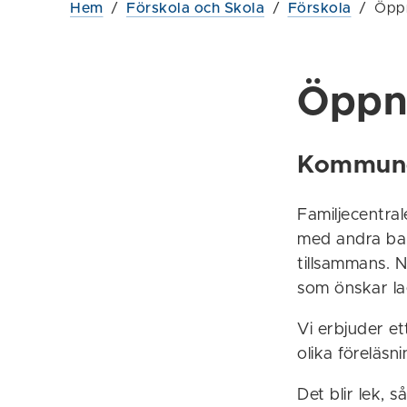
Hem
/
Förskola och Skola
/
Förskola
/
Öppn
Öppna
Kommune
Familjecentra
med andra bar
tillsammans. N
som önskar la
Vi erbjuder et
olika föreläsni
Det blir lek, 