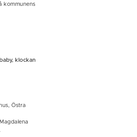
 på kommunens
baby, klockan
hus, Östra
v Magdalena
.