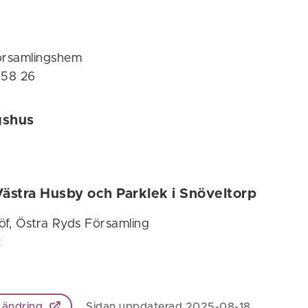
församlingshem
358 26
gshus
Västra Husby och Parklek i Snöveltorp
öf, Östra Ryds Församling
2
 ändring
Sidan uppdaterad 2025-08-18