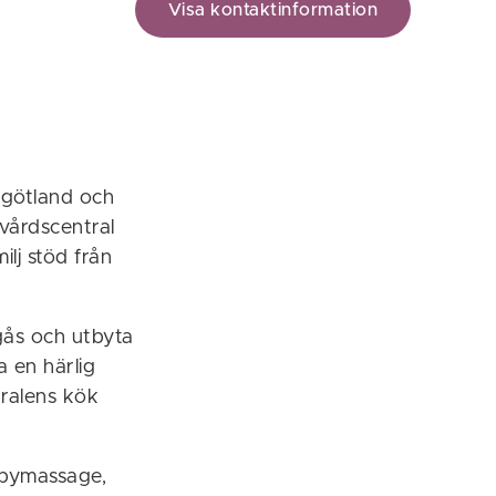
Visa kontaktinformation
rgötland och
vårdscentral
lj stöd från
gås och utbyta
 en härlig
tralens kök
babymassage,