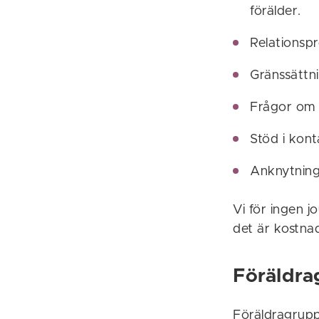
förälder.
Relationsp
Gränssättn
Frågor om v
Stöd i kon
Anknytning
Vi för ingen j
det är kostnad
Föräldra
Föräldragrupp