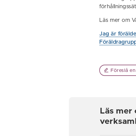
förhållningssä
Läs mer om V
Jag är föräld
Föräldragrup
Föreslå en
Läs mer 
verksam