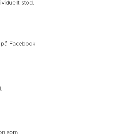
ividuellt stöd.
l på Facebook
.
ion som