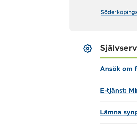
Söderköpings
Självserv
Ansök om f
E-tjänst: M
Lämna syn