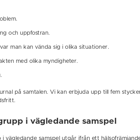
roblem.
ing och uppfostran.
ar man kan vända sig i olika situationer.
takten med olika myndigheter.
.
ournal på samtalen. Vi kan erbjuda upp till fem styck
sfritt.
grupp i vägledande samspel
 i vägledande samspel utgår ifrån ett hälsofrämjand