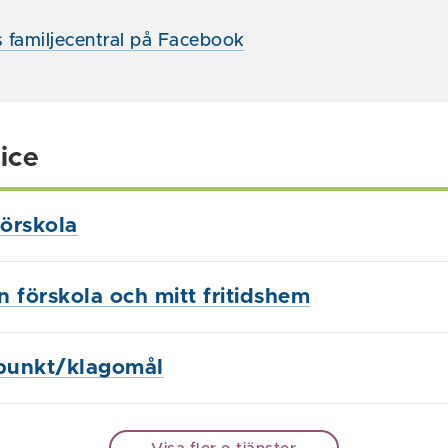
 familjecentral på Facebook
ice
örskola
in förskola och mitt fritidshem
punkt/klagomål