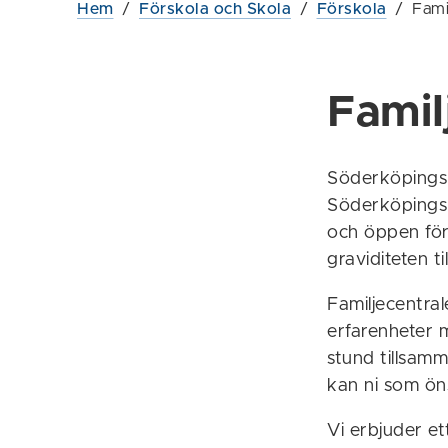
Hem
/
Förskola och Skola
/
Förskola
/
Fami
Famil
Söderköpings 
Söderköpings 
och öppen förs
graviditeten ti
Familjecentra
erfarenheter m
stund tillsamm
kan ni som ön
Vi erbjuder et