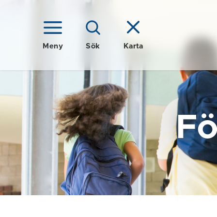
Meny
Sök
Karta
Fö