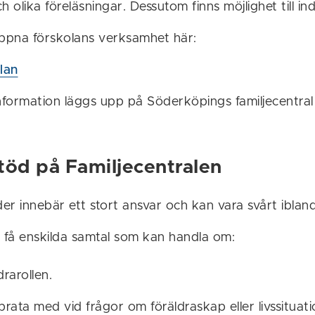
 olika föreläsningar. Dessutom finns möjlighet till ind
ppna förskolans verksamhet här:
lan
formation läggs upp på Söderköpings familjecentra
töd på Familjecentralen
der innebär ett stort ansvar och kan vara svårt ibland
i få enskilda samtal som kan handla om:
drarollen.
rata med vid frågor om föräldraskap eller livssituat