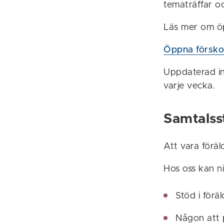
tematräffar och
Läs mer om ö
Öppna försko
Uppdaterad in
varje vecka.
Samtalss
Att vara föräl
Hos oss kan n
Stöd i föräl
Någon att p