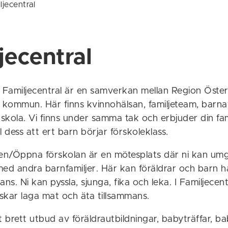
ljecentral
jecentral
Familjecentral är en samverkan mellan Region Öste
kommun. Här finns kvinnohälsan, familjeteam, barna
kola. Vi finns under samma tak och erbjuder din fami
ll dess att ert barn börjar förskoleklass.
len/Öppna förskolan är en mötesplats där ni kan um
ed andra barnfamiljer. Här kan föräldrar och barn ha
ans. Ni kan pyssla, sjunga, fika och leka. I Familjecen
skar laga mat och äta tillsammans.
t brett utbud av föräldrautbildningar, babyträffar, 