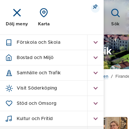
Meny
Sök
Dölj meny
Karta
Förskola och Skola
Kommun och Politik
Bostad och Miljö
Samhälle och Trafik
Hem
/
Kommun och Politik
/
Arbeta i kommunen
/
Firand
Visit Söderköping
Firande av jubilerande
Stöd och Omsorg
medarbetare
Kultur och Fritid