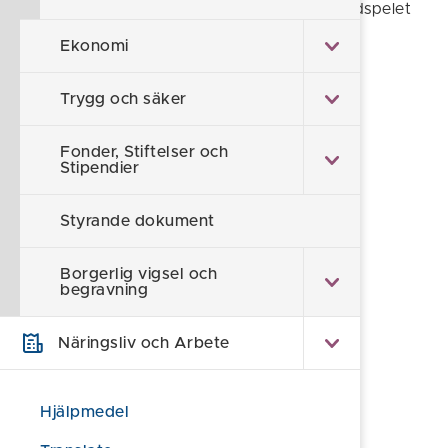
kommunfullmäktiges ordförande (bild 2 i bildspelet
ovan).
Ekonomi
På bilden syns översta raden från höger:
Trygg och säker
Helene Pettersson
Fonder, Stiftelser och
Annika Stock
Stipendier
Jessica Karlsson
Styrande dokument
Maria Tellgren
Borgerlig vigsel och
begravning
Ingrid Johansson
Anita Seger Wehlin
Näringsliv och Arbete
Anne-Christine Kjörsvik
Hjälpmedel
Nedre raden från höger: