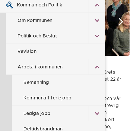
Kommun och Politik
Om kommunen
Politik och Beslut
Revision
Arbeta i kommunen
På bilden ser du våra medarbetare som fått årets
jubileumsgåva. De har alla varit anställda minst 22 år
Bemanning
hos oss i Söderköpings kommun.
Kommunalt feriejobb
Firandet ägde rum på Söderköpings Brunn och vår
arrangör Lizzie hälsar att det var en mycket trevlig
och uppskattad kväll. Förutom varsitt diplom
Lediga jobb
uppvaktades medarbetarna med ett presentkort
eller smycke som delades ut av Anders Eksmo,
Deltidsbrandman